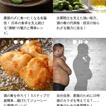
最後の〆に食べたくなる名脇
企業戦士を支えた強い味方。
役！ 日本の食卓を支え続け
酒の肴の代表格・枝豆の知ら
る”漬物”の魅力と簡単レシ
れざる魅力に迫る！
ピ。
酒の肴を作ろう！ 5ステップで
自分自身、家族のために10年
超簡単…揚げたてジューシー
後のカラダを考えてる？……
な唐揚げレシピ
将来のための食習慣を！