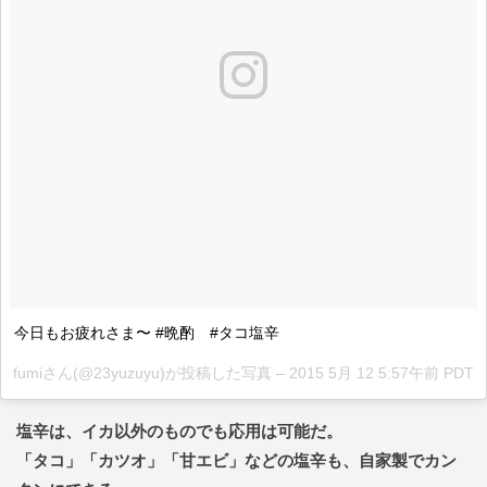
今日もお疲れさま〜 #晩酌 #タコ塩辛
fumiさん(@23yuzuyu)が投稿した写真 –
2015 5月 12 5:57午前 PDT
塩辛は、イカ以外のものでも応用は可能だ。
「タコ」「カツオ」「甘エビ」などの塩辛も、自家製でカン