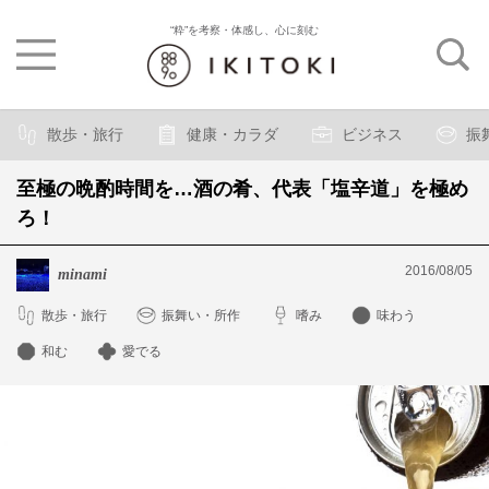
“粋”を考察・体感し、心に刻む
散歩・旅行
健康・カラダ
ビジネス
振
至極の晩酌時間を…酒の肴、代表「塩辛道」を極め
ろ！
2016/08/05
minami
散歩・旅行
振舞い・所作
嗜み
味わう
和む
愛でる