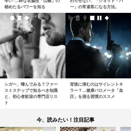
辛い”…粋な名脇役「山椒」の
わらせない、「ショット・バ
秘めたるパワーを知る
ー」の常連客になる方法。
シガー、嗜んでみる？ファー
背後に潜むのはサイレントキ
ストステップで知るべき知識
ラー？…健康バロメータ「血
と、初心者歓迎の専門店リス
圧」を測る習慣のススメ
ト
今、読みたい！注目記事