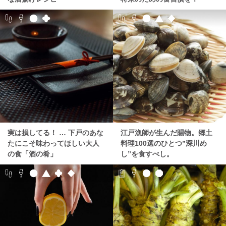
実は損してる！ … 下戸のあな
江戸漁師が生んだ賜物。郷土
たにこそ味わってほしい大人
料理100選のひとつ”深川め
の食「酒の肴」
し”を食すべし。