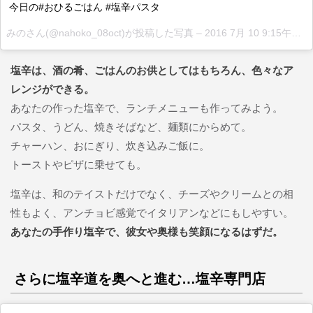
今日の#おひるごはん #塩辛パスタ
みのさん(@nahoko_08oct)が投稿した写真 –
2016 7月 10 9:15午後 PDT
塩辛は、酒の肴、ごはんのお供としてはもちろん、色々なア
レンジができる。
あなたの作った塩辛で、ランチメニューも作ってみよう。
パスタ、うどん、焼きそばなど、麺類にからめて。
チャーハン、おにぎり、炊き込みご飯に。
トーストやピザに乗せても。
塩辛は、和のテイストだけでなく、チーズやクリームとの相
性もよく、アンチョビ感覚でイタリアンなどにもしやすい。
あなたの手作り塩辛で、彼女や奥様も笑顔になるはずだ。
さらに塩辛道を奥へと進む…塩辛専門店