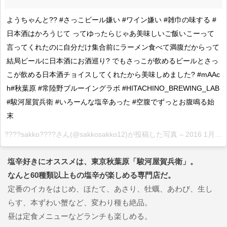
ようちゃんと?? #さっこビール嫌い #ワイン嫌い #雑巾の味する #
日本酒はかろうじて ってゆったらじゃあ美味しいご飯いこーって
言ってくれたのに自分だけ集合前にラーメン食べて満腹だからって
結局ビールに日本酒にお酒巡り? でもさっこが飲めるビールとさっ
こが飲める日本酒チョイスしてくれたから美味しめました? #mAAc
h#秋葉原 #常陸野ブルーイングラボ #HITACHINO_BREWING_LAB
#駿河屋賀兵衛 #いろーんな塩辛あった #空腹でずっとお腹鳴る始
末
????sakko????さん(@sakkosakko12)が投稿した写真 –
2016 1月 4 6:49午前 PST
塩辛好きにオススメは、東京秋葉原「駿河屋賀兵衛」。
なんと60種類以上もの塩辛が楽しめる専門店だ。
定番のイカをはじめ、ほたて、あさり、牡蠣、あわび、生し
らす、本ずわい蟹など、変わり種も絶品。
昼は定食メニューなどランチも楽しめる。