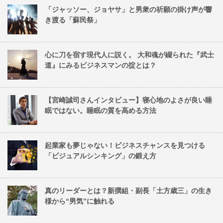
「ジャッソー、ジョヤサ」と男衆の祈願の掛け声が響
き渡る「蘇民祭」
心に刀を宿す現代人に説く。 大和魂が綴られた『武士
道』にみるビジネスマンの掟とは？
【宮崎誠司さんインタビュー】寝心地のよさが良い睡
眠ではない。睡眠の質を高める方法
起業家も夢じゃない！ビジネスチャンスを見つける
「ビジュアルシンキング」の鍛え方
真のリーダーとは？新撰組・副長「土方歳三」の生き
様から“男気”に触れる