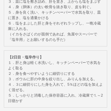
３．皿に塩を敷き詰め、肝を置き、上からも塩をまぶす
４．身（胴体）の太い軟骨を抜き取り、皮を剥ぐ。
５．身を良く洗い、キッチンぺーパーで水気を取り、皿
に置き、塩を適量かける
６．塩をまぶした肝と身をそれぞれラップし、一晩冷蔵
庫に入れる。
（イカをさばくのが面倒であれば、魚屋やスーパーで
「塩辛用」とお願いするのも手だ）
【2日目・塩辛作り】
１．肝と身は軽く水洗いし、キッチンペーパーで水気を
よく取る
２．身を食べやすいように細切りにする
３．ボウルに肝の中身を絞り出し、みりんを加える。
４．３に細切りにした身を入れて、5％ほどの塩を加えよ
く混ぜる。
５．しっかりと消毒した保存容器に入れ、冷蔵庫で⒈～2
日寝かす