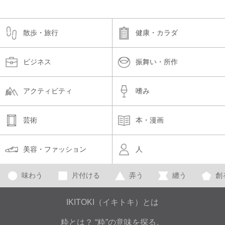
散歩・旅行
健康・カラダ
ビジネス
振舞い・所作
アクティビティ
嗜み
芸術
本・漫画
美容・ファッション
人
味わう
片付ける
弄う
纏う
創
IKITOKI（イキトキ）とは
粋とは？ “粋”の意味を探る。