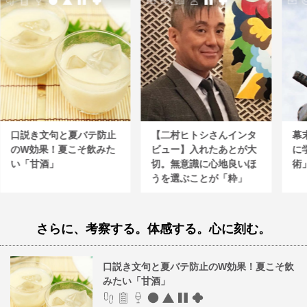
口説き文句と夏バテ防止
【二村ヒトシさんインタ
幕
のW効果！夏こそ飲みた
ビュー】入れたあとが大
に
い「甘酒」
切。無意識に心地良いほ
術
うを選ぶことが「粋」
さらに、考察する。体感する。心に刻む。
口説き文句と夏バテ防止のW効果！夏こそ飲
みたい「甘酒」