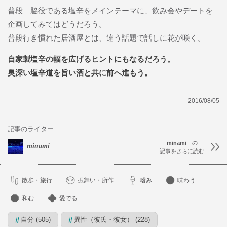
普段 脇役である塩辛をメインテーマに、飲み会やデートを
企画してみてはどうだろう。
普段行き慣れた居酒屋とは、違う話題で話しに花が咲く。
自家製塩辛の幅を広げるヒントにもなるだろう。
奥深い塩辛道を旨い酒と共に前へ進もう。
2016/08/05
記事のライター
minami
の
minami
記事をさらに読む
散歩・旅行
振舞い・所作
嗜み
味わう
和む
愛でる
自分 (505)
異性（彼氏・彼女） (228)
#
#