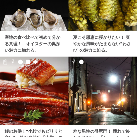
産地の食べ比べて初めて分か
夏こそ恩恵に授かりたい！ 爽
る真理！…オイスターの奥深
やかな風味がたまらない”わさ
い魅力に触れる。
び”の魅力に迫る。
鰻のお供！“小粒でもピリリと
粋な男性の登竜門！ 憧れで終