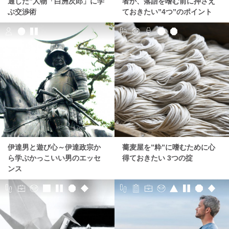
通した”人物「白洲次郎」に学
者が、落語を嗜む前に押さえ
ぶ交渉術
ておきたい”4つ”のポイント
伊達男と遊び心～伊達政宗か
蕎麦屋を”粋”に嗜むために心
ら学ぶかっこいい男のエッセ
得ておきたい 3つの掟
ンス