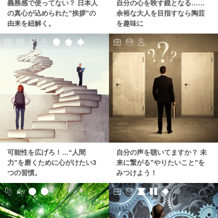
義務感で使ってない？ 日本人
自分の心を映す鏡となる……
の真心が込められた”挨拶”の
余裕な大人を目指すなら陶芸
由来を紐解く。
を趣味に
可能性を広げろ！…“人間
自分の声を聴いてますか？ 未
力”を磨くために心がけたい3
来に繋がる”やりたいこと”を
つの習慣。
みつけよう！