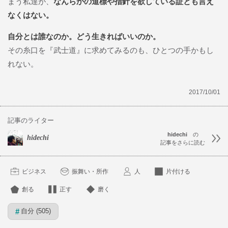
まう私達が、
なんらかの道標や指針を欲している証とも言え
なくはない。
自分とは誰なのか。どう生きればいいのか。
その糸口を『武士道』に求めてみるのも、ひとつの手かもし
れない。
2017/10/01
記事のライター
hidechi
の
hidechi
記事をさらに読む
ビジネス
振舞い・所作
人
片付ける
創る
正す
磨く
自分 (505)
#