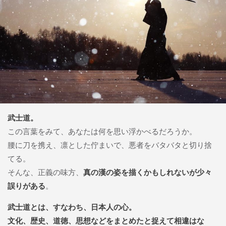
武士道。
この言葉をみて、あなたは何を思い浮かべるだろうか。
腰に刀を携え、凛とした佇まいで、悪者をバタバタと切り捨
てる。
そんな、正義の味方、
真の漢の姿を描くかもしれないが少々
誤りがある
。
武士道とは、すなわち、日本人の心。
文化、歴史、道徳、思想などをまとめたと捉えて相違はな