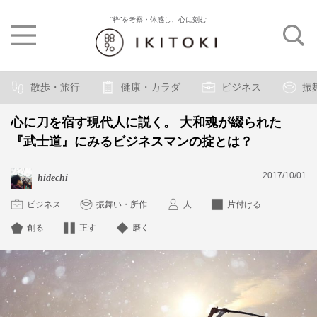
“粋”を考察・体感し、心に刻む
散歩・旅行
健康・カラダ
ビジネス
振
心に刀を宿す現代人に説く。 大和魂が綴られた
『武士道』にみるビジネスマンの掟とは？
2017/10/01
hidechi
ビジネス
振舞い・所作
人
片付ける
創る
正す
磨く