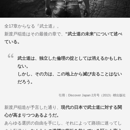
全17章からなる『武士道』。
新渡戸稲造はその最後の章で、
“武士道の未来”について述べ
ている。
武士道は、独立した倫理の掟としては消えるかもしれ
ない。
しかし、その力は、この地上から滅び去ることはない
だろう。
引用：Discover Japan 2月号（2013）枻出版社
新渡戸稲造が予言した通り、
現代の日本で武士道に対する関
心が高まりつつあるようだ。
あらゆる選択の自由を手にし、それによって路頭に迷ってし