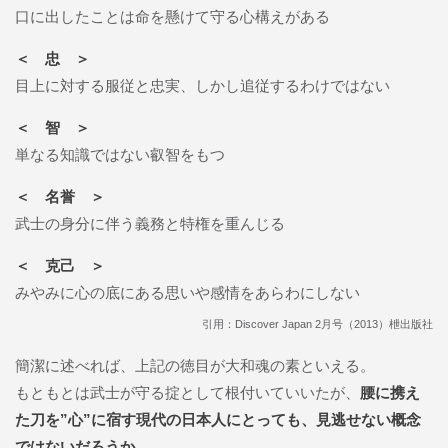
口に出したことは命を懸けて守る心構えがある
＜ 忠 ＞
目上に対する服従と忠実、しかし追従するわけではない
＜ 智 ＞
単なる知識ではない叡智をもつ
＜ 名誉 ＞
武士の身分に伴う義務と特権を重んじる
＜ 克己 ＞
みやみに心の底にある思いや感情をあらわにしない
引用：Discover Japan 2月号（2013）枻出版社
簡潔に述べれば、上記の徳目が大和魂の素といえる。
もともとは武士が守る掟として根付いていいたが、
腰に携え
た刀を”心”に宿す現代の日本人にとっても、見逃せない概念
ではないだろうか。