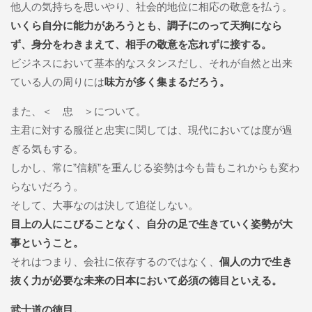
他人の気持ちを思いやり、社会的地位に相応の敬意を払う。
いくら自分に能力があろうとも、調子にのって天狗になら
ず、身分をわきまえて、相手の敬意を忘れずに接する。
ビジネスにおいて基本的なスタンスだし、それが自然と出来
ている人の周りには
味方が多く集まるだろう。
また、＜ 忠 ＞について。
主君に対する服従と忠実に関しては、現代においては度が過
ぎる気もする。
しかし、常に”信頼”を重んじる姿勢は今も昔もこれからも変わ
らないだろう。
そして、大事なのは決して追従しない。
目上の人にこびることなく、自分の足で生きていく姿勢が大
事ということ。
それはつまり、会社に依存するのではなく、
個人の力で生き
抜く力が必要な未来の日本において必須の徳目といえる。
武士道の徳目。