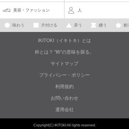
美容・ファッション
人
味わう
片付ける
弄う
纏う
創
IKITOKI（イキトキ）とは
粋とは？ “粋”の意味を探る。
サイトマップ
プライバシー・ポリシー
利用規約
お問い合わせ
運用会社
Copyright(C) IKITOKI All rights reserved.