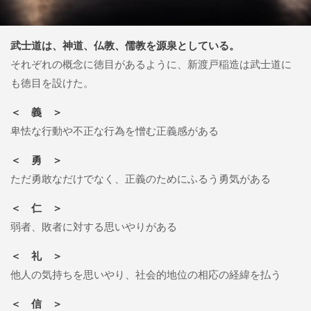
武士道は、神道、仏教、儒教を源泉としている。
それぞれの概念に徳目があるように、新渡戸稲造は武士道に
も徳目を設けた。
＜ 義 ＞
卑怯な行動や不正な行為を憎む正義感がある
＜ 勇 ＞
ただ勇敢なだけでなく、正義のためにふるう勇気がある
＜ 仁 ＞
弱者、敗者に対する思いやりがある
＜ 礼 ＞
他人の気持ちを思いやり、社会的地位の相応の経緯を払う
＜ 信 ＞