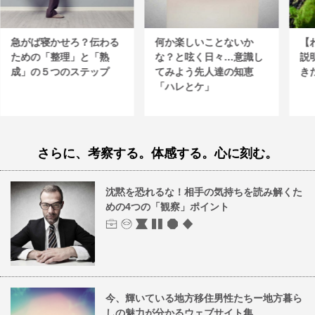
急がば寝かせろ？伝わる
何か楽しいことないか
【
ための「整理」と「熟
な？と呟く日々…意識し
説
成」の５つのステップ
てみよう先人達の知恵
き
「ハレとケ」
さらに、考察する。体感する。心に刻む。
沈黙を恐れるな！相手の気持ちを読み解くた
めの4つの「観察」ポイント
今、輝いている地方移住男性たちー地方暮ら
しの魅力が分かるウェブサイト集