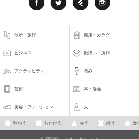
散歩・旅行
健康・カラダ
ビジネス
振舞い・所作
アクティビティ
嗜み
芸術
本・漫画
美容・ファッション
人
味わう
片付ける
弄う
纏う
創