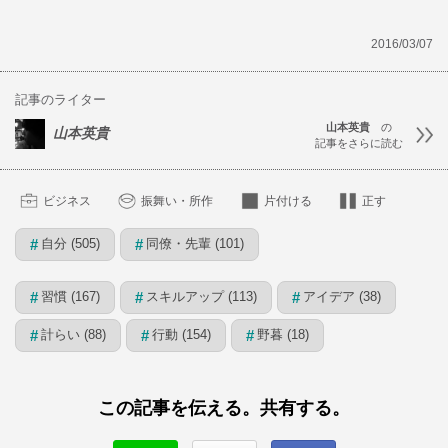
2016/03/07
記事のライター
山本英貴
の
山本英貴
記事をさらに読む
ビジネス
振舞い・所作
片付ける
正す
自分 (505)
同僚・先輩 (101)
#
#
習慣 (167)
スキルアップ (113)
アイデア (38)
#
#
#
計らい (88)
行動 (154)
野暮 (18)
#
#
#
この記事を伝える。共有する。