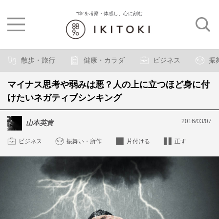
“粋”を考察・体感し、心に刻む
散歩・旅行
健康・カラダ
ビジネス
振
マイナス思考や弱みは悪？人の上に立つほど身に付
けたいネガティブシンキング
2016/03/07
山本英貴
ビジネス
振舞い・所作
片付ける
正す