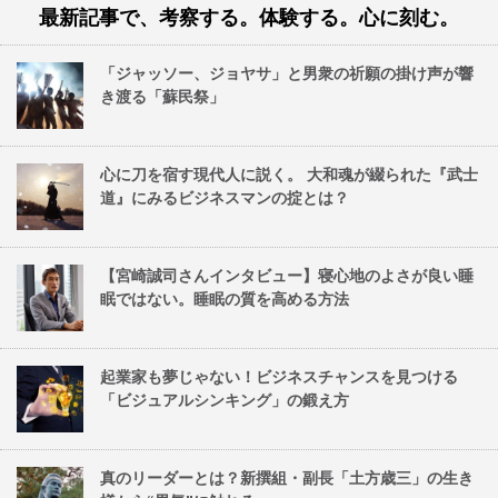
最新記事で、考察する。体験する。心に刻む。
「ジャッソー、ジョヤサ」と男衆の祈願の掛け声が響
き渡る「蘇民祭」
心に刀を宿す現代人に説く。 大和魂が綴られた『武士
道』にみるビジネスマンの掟とは？
【宮崎誠司さんインタビュー】寝心地のよさが良い睡
眠ではない。睡眠の質を高める方法
起業家も夢じゃない！ビジネスチャンスを見つける
「ビジュアルシンキング」の鍛え方
真のリーダーとは？新撰組・副長「土方歳三」の生き