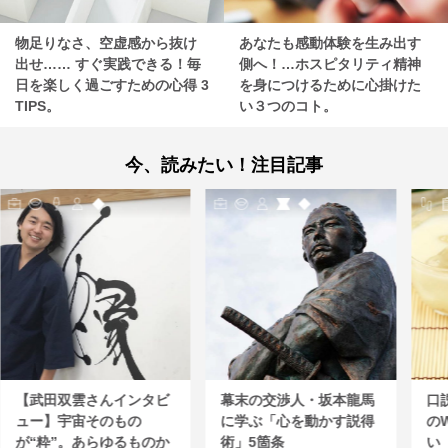
物足りなさ、空虚感から抜け
あなたも感動体験を生み出す
出せ…… すぐ実践できる！毎
側へ！…ホスピタリティ精神
日を楽しく過ごすための心得 3
を身につけるために心掛けた
TIPS。
い３つのコト。
今、読みたい！注目記事
【武田双雲さんインタビ
幕末の交渉人・坂本龍馬
口
ュー】宇宙そのもの
に学ぶ「心を動かす説得
の
が“粋”。あらゆるものか
術」5箇条
い