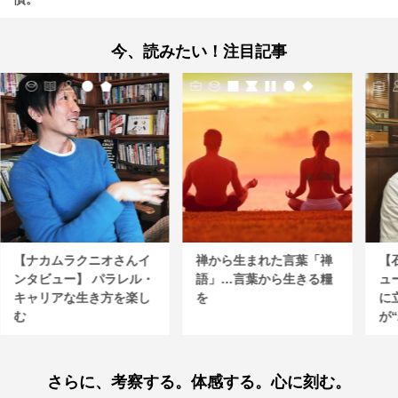
今、読みたい！注目記事
【ナカムラクニオさんイ
禅から生まれた言葉「禅
【
ンタビュー】 パラレル・
語」…言葉から生きる糧
ュ
キャリアな生き方を楽し
を
に
む
が“
さらに、考察する。体感する。心に刻む。