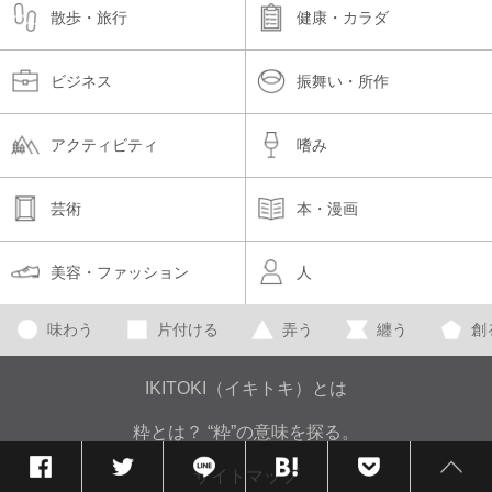
散歩・旅行
健康・カラダ
ビジネス
振舞い・所作
アクティビティ
嗜み
芸術
本・漫画
美容・ファッション
人
味わう
片付ける
弄う
纏う
創
IKITOKI（イキトキ）とは
粋とは？ “粋”の意味を探る。
サイトマップ