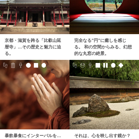
京都・滋賀を跨る「比叡山延
完全なる”円”に癒しを感じ
暦寺」…その歴史と魅力に迫
る。 和の空間からみる、幻想
る。
的な丸窓の絶景。
暴飲暴食にインターバルを…
それは、心を映し出す鏡か？