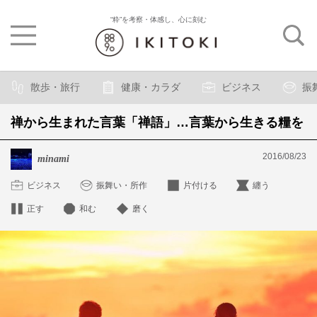
“粋”を考察・体感し、心に刻む
散歩・旅行
健康・カラダ
ビジネス
振
禅から生まれた言葉「禅語」…言葉から生きる糧を
2016/08/23
minami
ビジネス
振舞い・所作
片付ける
纏う
正す
和む
磨く