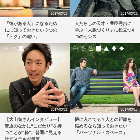
2017/03/27
2017/03/22
「徳がある人」になるため
人たらしの天才・豊臣秀吉に
に…知っておきたい３つの
学ぶ「人脈づくり」に役立つ4
「トク」の違い。
つのセンス
2017/03/21
2017/03/15
【大山旬さんインタビュー】
懐に入れてる？人との距離を
普通のなかに“こだわり”を持
縮めるなら知っておきたい
つことが“粋”。普通に見える
「パーソナル・スペース」
けどステキが最高