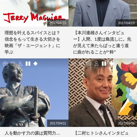
2017/04/23
2017/04/13
理想を叶えるスパイスとは？
【本川達雄さんインタビュ
信念をもって生きる大切さを
ー】人間、1度は島流しに。先
映画「ザ・エージェント」に
が見えて来たらぱっと違う道
学ぶ
に曲がれることが“粋”
2017/04/11
2017/04/06
人を動かす力の源は質問力…
【二村ヒトシさんインタビュ