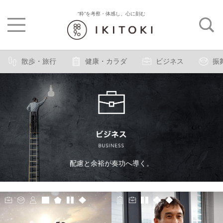
“粋”を考察・体感し、心に刻む
散歩・旅行
健康・カラダ
ビジネス
振
配慮と余裕が奏功へ導く。