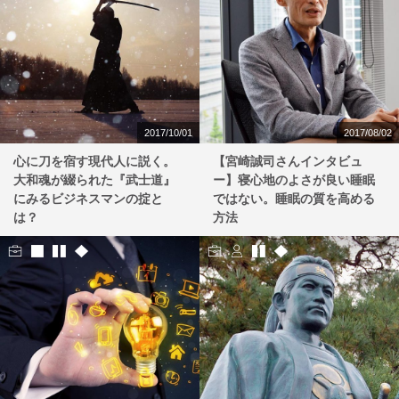
2017/10/01
2017/08/02
心に刀を宿す現代人に説く。
【宮崎誠司さんインタビュ
大和魂が綴られた『武士道』
ー】寝心地のよさが良い睡眠
にみるビジネスマンの掟と
ではない。睡眠の質を高める
は？
方法