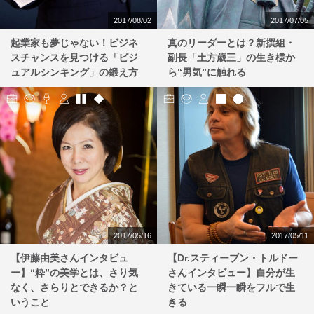
2017/08/02
2017/07/05
起業家も夢じゃない！ビジネ
真のリーダーとは？新撰組・
スチャンスを見つける「ビジ
副長「土方歳三」の生き様か
ュアルシンキング」の鍛え方
ら“男気”に触れる
2017/05/16
2017/05/11
【伊藤由美さんインタビュ
【Dr.スティーブン・トルドー
ー】“粋”の美学とは、さり気
さんインタビュー】自分が生
なく、さらりとできるか？と
きている一瞬一瞬をフルで生
いうこと
きる