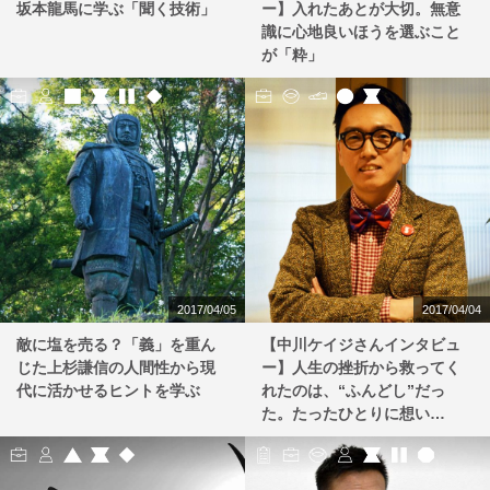
坂本龍馬に学ぶ「聞く技術」
ー】入れたあとが大切。無意
識に心地良いほうを選ぶこと
が「粋」
2017/04/05
2017/04/04
敵に塩を売る？「義」を重ん
【中川ケイジさんインタビュ
じた上杉謙信の人間性から現
ー】人生の挫折から救ってく
代に活かせるヒントを学ぶ
れたのは、“ふんどし”だっ
た。たったひとりに想い…