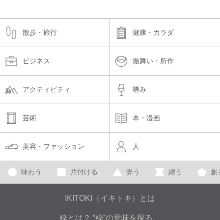
散歩・旅行
健康・カラダ
ビジネス
振舞い・所作
アクティビティ
嗜み
芸術
本・漫画
美容・ファッション
人
味わう
片付ける
弄う
纏う
創
IKITOKI（イキトキ）とは
粋とは？ “粋”の意味を探る。