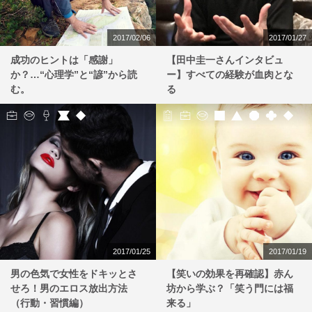
2017/02/06
2017/01/27
成功のヒントは「感謝」
【田中圭一さんインタビュ
か？…“心理学”と“諺”から読
ー】すべての経験が血肉とな
む。
る
2017/01/25
2017/01/19
男の色気で女性をドキッとさ
【笑いの効果を再確認】赤ん
せろ！男のエロス放出方法
坊から学ぶ？「笑う門には福
（行動・習慣編）
来る」