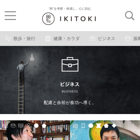
“粋”を考察・体感し、心に刻む
散歩・旅行
健康・カラダ
ビジネス
振
配慮と余裕が奏功へ導く。