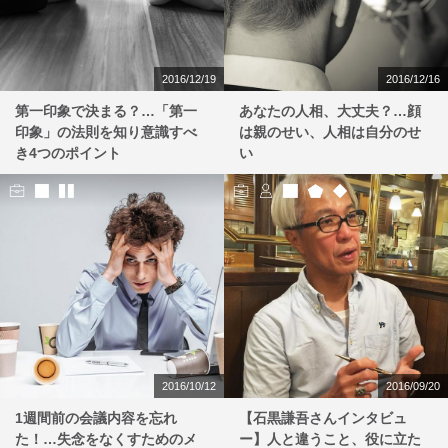
2016/12/19
2016/12/16
第一印象で決まる？…「第一
あなたの人相、大丈夫？…顔
印象」の法則を知り意識すべ
は親のせい、人相は自分のせ
き4つのポイント
い
2016/10/12
2016/09/20
1週間前の会議内容を忘れ
【石黒謙吾さんインタビュ
た！…失念をなくすためのメ
ー】人と違うこと、役に立た