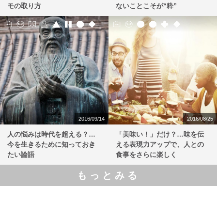
モの取り方
ないことこそが“粋”
2016/09/14
2016/08/25
人の悩みは時代を超える？…
「美味い！」だけ？…味を伝
今を生きるために知っておき
える表現力アップで、人との
たい論語
食事をさらに楽しく
もっとみる