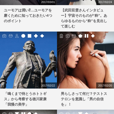
2017/03/01
2017/02/24
ユーモアは潤い⁉…ユーモアを
【武田双雲さんインタビュ
磨くために知っておきたい4つ
ー】宇宙そのものが“粋”。あ
のポイント
らゆるものから“粋”を見出し
て楽しむ
2017/02/22
2017/02/20
「鳴くまで待とうホトトギ
男らしさって何だ？テストス
ス」から考察する徳川家康
テロンを意識し「男の自信
「我慢の美学」
を」！