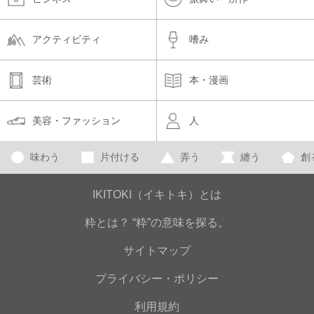
アクティビティ
嗜み
芸術
本・漫画
美容・ファッション
人
味わう
片付ける
弄う
纏う
創
IKITOKI（イキトキ）とは
粋とは？ “粋”の意味を探る。
サイトマップ
プライバシー・ポリシー
利用規約