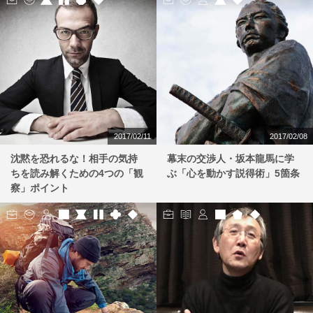
2017/02/11
2017/02/08
沈黙を恐れるな！相手の気持
幕末の交渉人・坂本龍馬に学
ちを読み解くための4つの「観
ぶ「心を動かす説得術」5箇条
察」ポイント