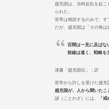
趙充国は、当時反乱を起こ
られた。
宣帝は相談するのみで、す
だが、趙充国は「その将は
百聞は一見に及ばな
前線は遠く、戦略を
漢書「趙充国伝」：訳
宣帝から許しを受けた趙充
趙充国が、人から聞いたこ
諺（ことわざ）には、
「戒