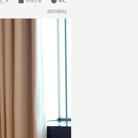
人
片付ける
和む
2017/05/11