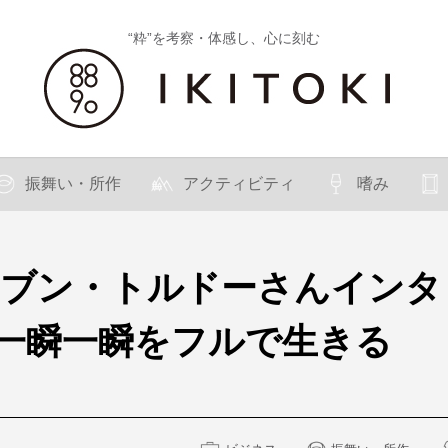
“粋”を考察・体感し、心に刻む
振舞い・所作
アクティビティ
嗜み
ィーブン・トルドーさんイン
一瞬一瞬をフルで生きる