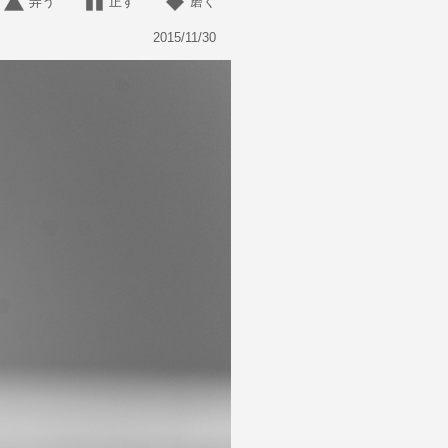
弄う
正す
磨く
2015/11/30