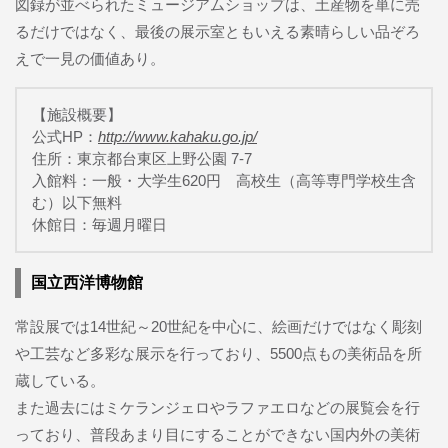
図録が並べられたミュージアムショップは、土産物を単に売
るだけではなく、最後の展示室ともいえる素晴らしい品ぞろ
えで一見の価値あり。
【施設概要】
公式HP：
http://www.kahaku.go.jp/
住所：東京都台東区上野公園 7-7
入館料：一般・大学生620円 高校生（高等専門学校生含
む）以下無料
休館日：毎週月曜日
国立西洋博物館
常設展では14世紀～20世紀を中心に、絵画だけではなく彫刻
や工芸など多彩な展示を行っており、5500点もの美術品を所
蔵している。
また過去にはミケランジェロやラファエロなどの展覧会を行
っており、普段あまり目にすることができない国内外の美術