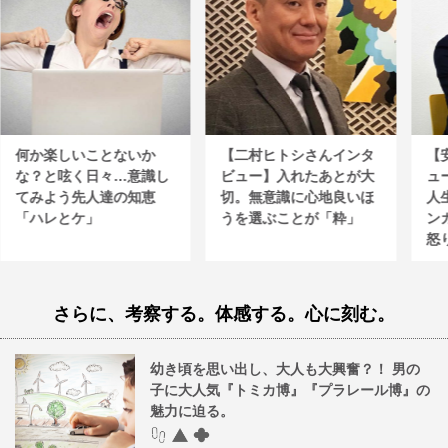
何か楽しいことないか
【二村ヒトシさんインタ
【
な？と呟く日々…意識し
ビュー】入れたあとが大
ュ
てみよう先人達の知恵
切。無意識に心地良いほ
人
「ハレとケ」
うを選ぶことが「粋」
ン
怒
さらに、考察する。体感する。心に刻む。
幼き頃を思い出し、大人も大興奮？！ 男の
子に大人気『トミカ博』『プラレール博』の
魅力に迫る。