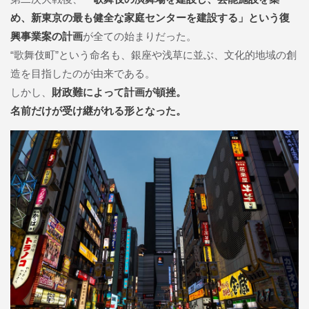
め、新東京の最も健全な家庭センターを建設する」という復
興事業案の計画
が全ての始まりだった。
“歌舞伎町”という命名も、銀座や浅草に並ぶ、文化的地域の創
造を目指したのが由来である。
しかし、
財政難によって計画が頓挫。
名前だけが受け継がれる形となった。