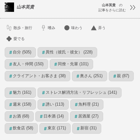
山本英貴
の
山本英貴
記事をさらに読む
散歩・旅行
嗜み
味わう
弄う
愛でる
自分 (505)
異性（彼氏・彼女） (228)
#
#
友人・仲間 (150)
同僚・先輩 (101)
#
#
クライアント・お客さま (38)
奥さん (251)
親 (87)
#
#
#
魅力 (161)
ストレス解消方法・リフレッシュ (141)
#
#
週末 (158)
誘い (113)
魚料理 (21)
#
#
#
お酒 (68)
日本酒 (14)
居酒屋 (27)
#
#
#
飲食店 (58)
東京 (171)
新宿 (31)
#
#
#