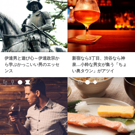
伊達男と遊び心～伊達政宗か
新宿なら3丁目、渋谷なら神
ら学ぶかっこいい男のエッセ
泉…小粋な男女が集う「ちょ
ンス
い奥タウン」がアツイ