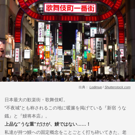
出典：
Lodimup
/
Shutterstock.com
日本最大の歓楽街・歌舞伎町。
“不夜城”とも称されるこの地に暖簾を掲げている『新宿 うな
鐡』と『鰻将本店』。
上品な”うな重”だけが、鰻ではない……！
私達が持つ鰻への固定概念をことごとく打ち砕いてきた、老