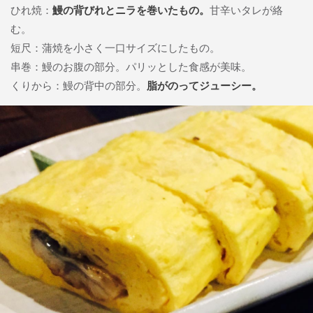
ひれ焼：
鰻の背びれとニラを巻いたもの。
甘辛いタレが絡
む。
短尺：蒲焼を小さく一口サイズにしたもの。
串巻：鰻のお腹の部分。パリッとした食感が美味。
くりから：鰻の背中の部分。
脂がのってジューシー。