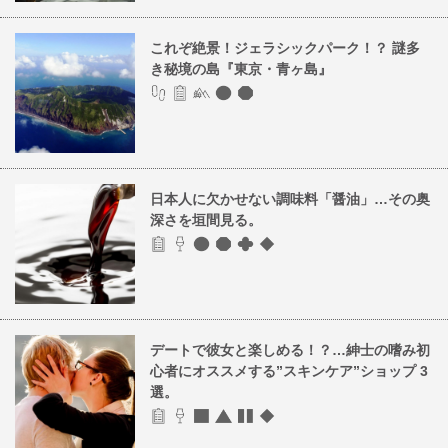
これぞ絶景！ジェラシックパーク！？ 謎多
き秘境の島『東京・青ヶ島』
日本人に欠かせない調味料「醤油」…その奥
深さを垣間見る。
デートで彼女と楽しめる！？…紳士の嗜み初
心者にオススメする”スキンケア”ショップ 3
選。