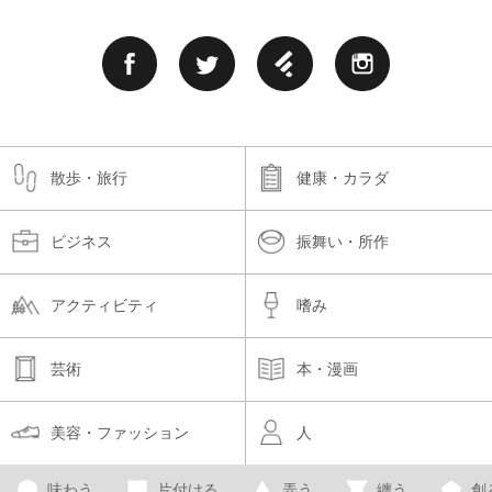
散歩・旅行
健康・カラダ
ビジネス
振舞い・所作
アクティビティ
嗜み
芸術
本・漫画
美容・ファッション
人
味わう
片付ける
弄う
纏う
創