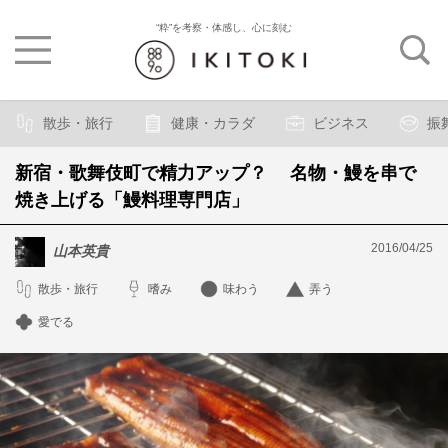
“粋”を考察・体感し、心に刻む
散歩・旅行
健康・カラダ
ビジネス
振
新宿・歌舞伎町で精力アップ？ 名物・鰻を串で
焼き上げる「鰻料理専門店」
2016/04/25
山本英貴
散歩・旅行
嗜み
味わう
弄う
愛でる