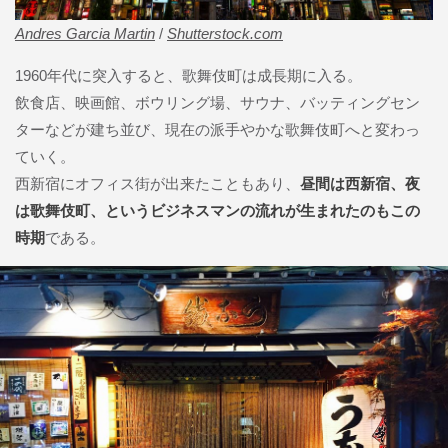
Andres Garcia Martin
/
Shutterstock.com
1960年代に突入すると、歌舞伎町は成長期に入る。
飲食店、映画館、ボウリング場、サウナ、バッティングセン
ターなどが建ち並び、現在の派手やかな歌舞伎町へと変わっ
ていく。
西新宿にオフィス街が出来たこともあり、
昼間は西新宿、夜
は歌舞伎町、というビジネスマンの流れが生まれたのもこの
時期
である。