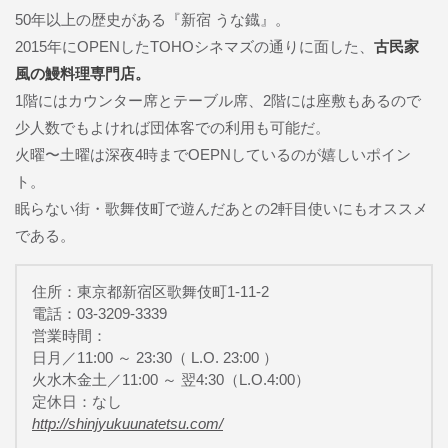
50年以上の歴史がある『新宿 うな鐡』。
2015年にOPENしたTOHOシネマズの通りに面した、
古民家
風の鰻料理専門店。
1階にはカウンター席とテーブル席、2階には座敷もあるので
少人数でもよければ団体客での利用も可能だ。
火曜〜土曜は深夜4時までOEPNしているのが嬉しいポイン
ト。
眠らない街・歌舞伎町で遊んだあとの2軒目使いにもオススメ
である。
住所：東京都新宿区歌舞伎町1-11-2
電話：03-3209-3339
営業時間：
日月／11:00 ～ 23:30（ L.O. 23:00 ）
火水木金土／11:00 ～ 翌4:30（L.O.4:00）
定休日：なし
http://shinjyukuunatetsu.com/