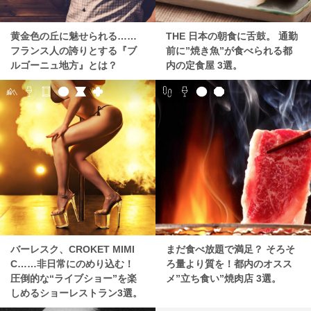
黄金色の丘に魅せられる……
THE 日本の朝食に舌鼓。 通勤
フランス人の誇りとする『ブ
前に”焼き魚”が食べられる都
ルゴーニュ地方』とは？
内の定食屋 3選。
バーレスク、CROKET MIMI
まだ食べ放題で満足？ そろそ
C……非日常にのめり込む！
ろ量より質を！都内のオスス
圧倒的な“ライブショー”を楽
メ”立ち食い”焼肉店 3選。
しめるショーレストラン3選。