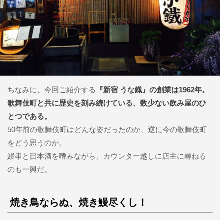
ちなみに、今回ご紹介する
『新宿 うな鐡』の創業は1962年。
歌舞伎町と共に歴史を刻み続けている、数少ない飲み屋のひ
とつである。
50年前の歌舞伎町はどんな姿だったのか、逆に今の歌舞伎町
をどう思うのか。
鰻串と日本酒を嗜みながら、カウンター越しに店主に尋ねる
のも一興だ。
焼き鳥ならぬ、焼き鰻尽くし！