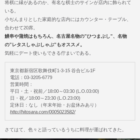
将棋に縁があるのか、有名な棋士のサインが店内に飾られて
いる。
小ぢんまりとした家庭的な店内にはカウンター・テーブル、
合わせて20席。
鰻串や蒲焼はもちろん、名古屋名物の”ひつまぶし”、名物
の”レタスしゃぶしゃぶ”もオススメ。
気軽にデート使いもできる佇まいである。
東京都新宿区歌舞伎町1-3-15 谷合ビル1F
電話：03-3205-6779
営業時間：
平日・土・祝前／18:00～03:30 (L.O.03:00)
日・祝／18:00～23:30 (L.O.23:00)
定休日：なし（年末年始・お盆休みあり）
http://hitosara.com/0005023582/
さてはて、色々と語っているうちに料理が運ばれてきた。