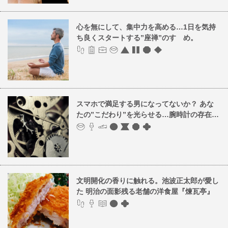
心を無にして、集中力を高める…1日を気持
ち良くスタートする”座禅”のすゝめ。
スマホで満足する男になってないか？ あな
たの”こだわり”を光らせる…腕時計の存在…
文明開化の香りに触れる。池波正太郎が愛し
た 明治の面影残る老舗の洋食屋『煉瓦亭』