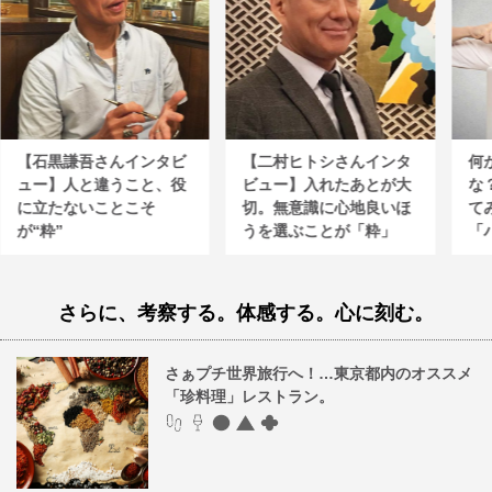
【石黒謙吾さんインタビ
【二村ヒトシさんインタ
何
ュー】人と違うこと、役
ビュー】入れたあとが大
な
に立たないことこそ
切。無意識に心地良いほ
て
が“粋”
うを選ぶことが「粋」
「
さらに、考察する。体感する。心に刻む。
さぁプチ世界旅行へ！…東京都内のオススメ
「珍料理」レストラン。