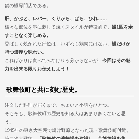
舗の鰻専門店である。
肝、かぶと、レバー、くりから、ばら、ひれ……
様々な部位を串に刺して焼くスタイルが特徴的で
、鰻1匹を余
すことなく楽しめる。
香ばしく焼かれた部位は、いずれも鶏肉にはない、
鰻だけが
持つ濃厚な味わい。
こればかりは食べてみなけりゃ分からないが、
今回はその魅
力を出来る限りお伝えしよう！
歌舞伎町と共に刻む歴史。
注文した料理が届くまで、ちょいと小話をひとつ。
そもそも、歌舞伎町の歴史を知る人はあまり多くないと思
う。
1945年の東京大空襲で焼け野原となった現・歌舞伎町付近。
第二次大戦後、
「歌舞伎の演舞場を建設し、芸能施設を集