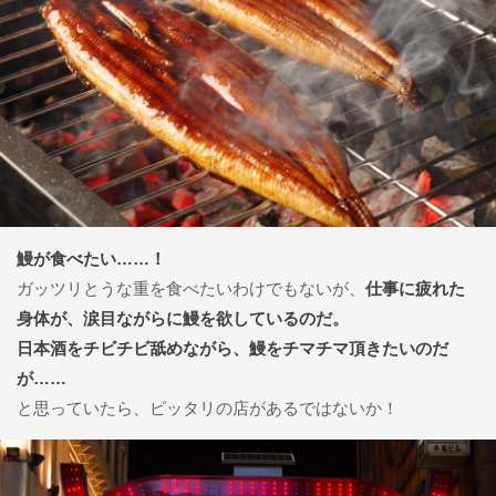
鰻が食べたい……！
ガッツリとうな重を食べたいわけでもないが、
仕事に疲れた
身体が、涙目ながらに鰻を欲しているのだ。
日本酒をチビチビ舐めながら、鰻をチマチマ頂きたいのだ
が……
と思っていたら、ピッタリの店があるではないか！