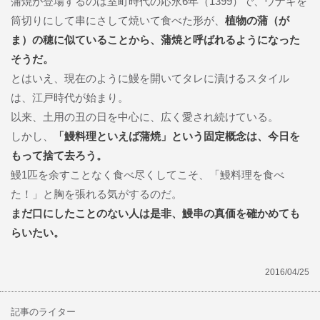
蒲焼が登場するのは室町時代の応永6年（1399）で、ウナギを
筒切りにして串にさして焼いて食べた形が、
植物の蒲（が
ま）の穂に似ていることから、蒲焼と呼ばれるようになった
そうだ。
とはいえ、現在のように鰻を開いてタレに漬けるスタイル
は、江戸時代が始まり。
以来、土用の丑の日を中心に、広く愛され続けている。
しかし、
「鰻料理といえば蒲焼」という固定概念は、今日を
もって捨て去ろう。
鰻1匹を余すことなく食べ尽くしてこそ、「鰻料理を食べ
た！」と胸を張れる気がするのだ。
まだ口にしたことのない人は是非、鰻串の真価を確かめても
らいたい。
2016/04/25
記事のライター