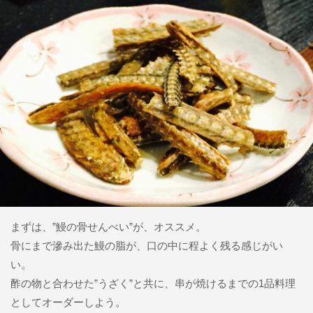
まずは、”鰻の骨せんべい”が、オススメ。
骨にまで滲み出た鰻の脂が、口の中に程よく残る感じがい
い。
酢の物と合わせた”うざく”と共に、串が焼けるまでの1品料理
としてオーダーしよう。