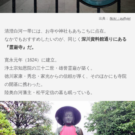
出典：
flickr：puffyjet
清澄白河一帯には、お寺や神社もあちこちに点在。
なかでもおすすめしたいのが、同じく
深川資料館通りにある
『霊巌寺』だ。
寛永元年（1624）に建立。
浄土宗知恩院の三十二世・雄誉霊巌が築く。
徳川家康・秀忠・家光からの信頼が厚く、そのほかにも寺院
の開基に携わった。
陸奥白河藩主・松平定信の墓も眠っている。