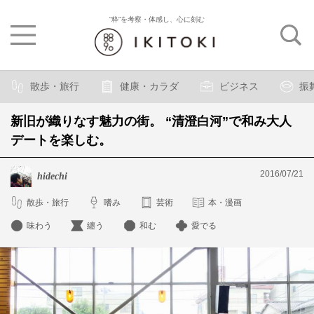
“粋”を考察・体感し、心に刻む
散歩・旅行
健康・カラダ
ビジネス
振
新旧が織りなす魅力の街。 “清澄白河”で和み大人
デートを楽しむ。
2016/07/21
hidechi
散歩・旅行
嗜み
芸術
本・漫画
味わう
纏う
和む
愛でる