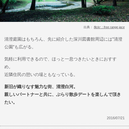
出典：
flickr：free range jace
清澄庭園はもちろん、先に紹介した深川図書館周辺には”清澄
公園”も広がる。
気軽に利用できるので、ほっと一息つきたいときにおすす
め。
近隣住民の憩いの場ともなっている。
新旧が織りなす魅力な街、清澄白河。
親しいパートナーと共に、ぶらり散歩デートを楽しんで頂き
たい。
2016/07/21