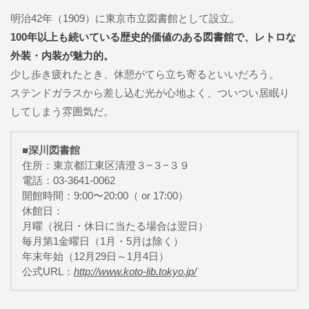
明治42年（1909）に東京市立図書館として設立。
100年以上も続いている歴史的価値のある図書館で、レトロな
外装・内装が魅力的。
少し歩き疲れたとき、休憩がてら立ち寄るといいだろう。
ステンドガラスから差し込む光が心地よく、ついつい居眠り
してしまう雰囲気だ。
■深川図書館
住所：東京都江東区清澄３−３−３９
電話：03-3641-0062
開館時間：9:00〜20:00（ or 17:00）
休館日：
月曜（祝日・休日に当たる場合は翌日）
毎月第1金曜日（1月・5月は除く）
年末年始（12月29日～1月4日）
公式URL：
http://www.koto-lib.tokyo.jp/