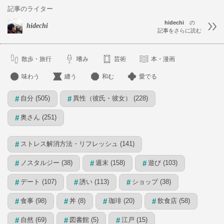
記事のライター
hidechi
の
hidechi
記事をさらに読む
散歩・旅行
嗜み
芸術
本・漫画
味わう
纏う
和む
愛でる
自分 (505)
異性（彼氏・彼女） (228)
#
#
奥さん (251)
#
ストレス解消方法・リフレッシュ (141)
#
ノスタルジー (38)
週末 (158)
遊び (103)
#
#
#
デート (107)
誘い (113)
ショップ (38)
#
#
#
食事 (98)
丼 (8)
珈琲 (20)
飲食店 (58)
#
#
#
#
自然 (69)
図書館 (5)
江戸 (15)
#
#
#