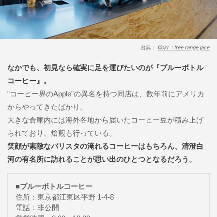
出典：
flickr：free range jace
なかでも、初見なら確実に足を運びたいのが『ブルーボトル
コーヒー』。
“コーヒー界のApple”の異名を持つ同店は、数年前にアメリカ
からやってきたばかり。
大きな倉庫内には海外各地から届いたコーヒー豆が積み上げ
られており、焙煎も行っている。
笑顔が素敵なバリスタの淹れるコーヒーはもちろん、清澄白
河の有名所に訪れることが思い出のひとつとなるだろう。
■ブルーボトルコーヒー
住所：東京都江東区平野 1-4-8
電話：非公開