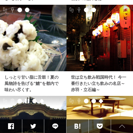
しっとり甘い脂に舌鼓！夏の
世は立ち飲み戦国時代！ 今一
風物詩を告げる”鱧”を都内で
番行きたい立ち飲みの名店～
味わい尽くす。
赤羽・立石編～