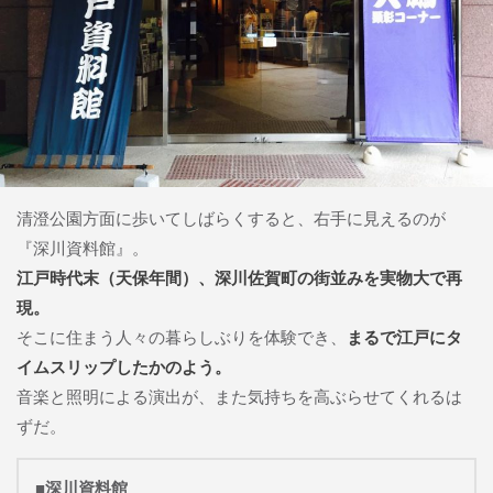
清澄公園方面に歩いてしばらくすると、右手に見えるのが
『深川資料館』。
江戸時代末（天保年間）、深川佐賀町の街並みを実物大で再
現。
そこに住まう人々の暮らしぶりを体験でき、
まるで江戸にタ
イムスリップしたかのよう。
音楽と照明による演出が、また気持ちを高ぶらせてくれるは
ずだ。
■深川資料館