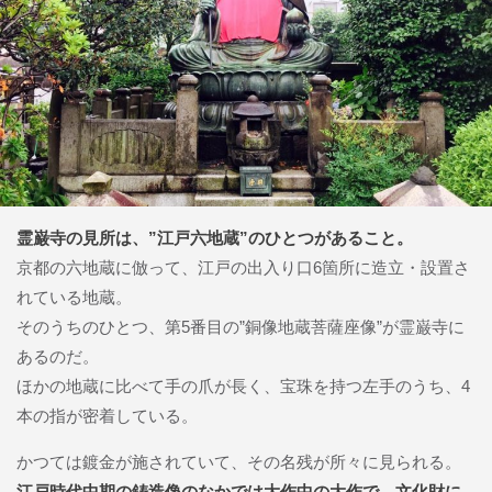
霊巌寺の見所は、”江戸六地蔵”のひとつがあること。
京都の六地蔵に倣って、江戸の出入り口6箇所に造立・設置さ
れている地蔵。
そのうちのひとつ、第5番目の”銅像地蔵菩薩座像”が霊巌寺に
あるのだ。
ほかの地蔵に比べて手の爪が長く、宝珠を持つ左手のうち、4
本の指が密着している。
かつては鍍金が施されていて、その名残が所々に見られる。
江戸時代中期の鋳造像のなかでは大作中の大作で、文化財に