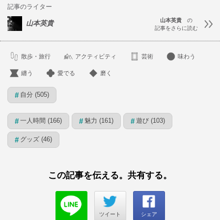
記事のライター
山本英貴
の
山本英貴
記事をさらに読む
散歩・旅行
アクティビティ
芸術
味わう
纏う
愛でる
磨く
自分 (505)
#
一人時間 (166)
魅力 (161)
遊び (103)
#
#
#
グッズ (46)
#
この記事を伝える。共有する。
ツイート
シェア