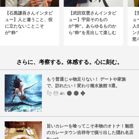
【石黒謙吾さんインタビ
【武田双雲さんインタビ
【
ュー】人と違うこと、役
ュー】宇宙そのもの
ュ
に立たないことこそ
が“粋”。あらゆるものか
人
が“粋”
ら“粋”を見出して楽しむ
ン
怒
さらに、考察する。体感する。心に刻む。
もう普通じゃ物足りない！ デートや家族
で、訪れたい！変わり種水族館 5選。
旨いカレーを喰ってこそ本物のオトナ！魅惑
のカレータウン吉祥寺で掘り出した隠れ名店