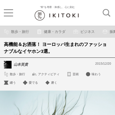
“粋”を考察・体感し、心に刻む
散歩・旅行
健康・カラダ
ビジネス
振
高機能＆お洒落！ ヨーロッパ生まれのファッショ
ナブルなイヤホン3選。
2015/12/20
山本英貴
散歩・旅行
アクティビティ
芸術
味わう
纏う
愛でる
磨く