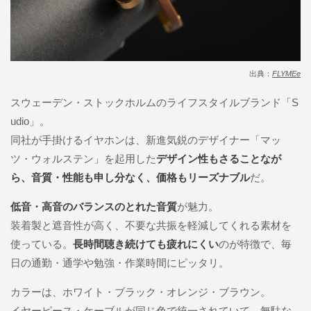
出典：
FLYMEe
スウェーデン・ストックホルムのライフスタイルブランド「S
udio」。
同社が手掛けるイヤホンは、新進気鋭のデザイナー「マッ
ツ・ウォルステン」を起用した
デザイン性もさることなが
ら、音質・性能も申し分なく、価格もリーズナブル
だ。
低音・高音のバランスのとれた音質
が魅力。
装着製と遮音性が高く、不要な共振を軽減してくれる素材を
使っている。
長時間聴き続けても疲れにくい
のが特徴で、毎
日の通勤・通学や勉強・作業時間にピッタリ。
カラーは、ホワイト・ブラック・オレンジ・ブラウン。
イヤーピース・ケーブルが同じ色で統一されていて、無駄な