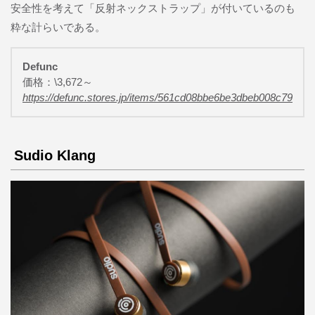
安全性を考えて「反射ネックストラップ」が付いているのも
粋な計らいである。
Defunc
価格：\3,672～
https://defunc.stores.jp/items/561cd08bbe6be3dbeb008c79
Sudio Klang