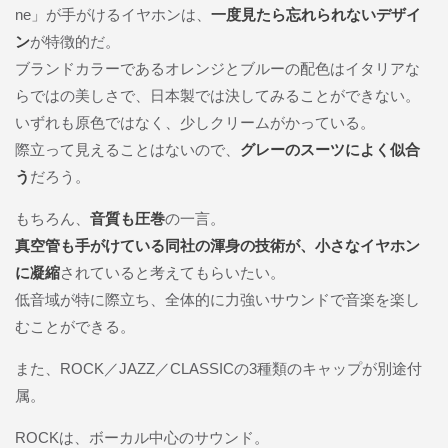
ne」が手がけるイヤホンは、
一度見たら忘れられないデザイ
ン
が特徴的だ。
ブランドカラーであるオレンジとブルーの配色はイタリアな
らではの美しさで、日本製では決してみることができない。
いずれも原色ではなく、少しクリームがかっている。
際立って見えることはないので、
グレーのスーツによく似合
う
だろう。
もちろん、
音質も圧巻
の一言。
真空管も手がけている同社の渾身の技術が、小さなイヤホン
に凝縮
されていると考えてもらいたい。
低音域が特に際立ち、全体的に力強いサウンドで音楽を楽し
むことができる。
また、ROCK／JAZZ／CLASSICの3種類のキャップが別途付
属。
ROCKは、ボーカル中心のサウンド。