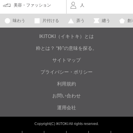
美容・ファッション
人
味わう
片付ける
弄う
纏う
創
IKITOKI（イキトキ）とは
粋とは？ “粋”の意味を探る。
サイトマップ
プライバシー・ポリシー
利用規約
お問い合わせ
運用会社
Copyright(C) IKITOKI All rights reserved.