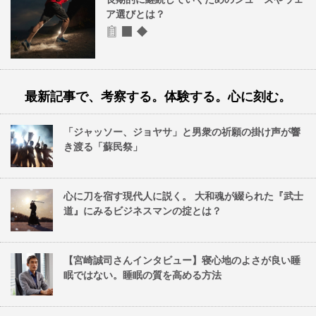
ア選びとは？
最新記事で、考察する。体験する。心に刻む。
「ジャッソー、ジョヤサ」と男衆の祈願の掛け声が響
き渡る「蘇民祭」
心に刀を宿す現代人に説く。 大和魂が綴られた『武士
道』にみるビジネスマンの掟とは？
【宮崎誠司さんインタビュー】寝心地のよさが良い睡
眠ではない。睡眠の質を高める方法