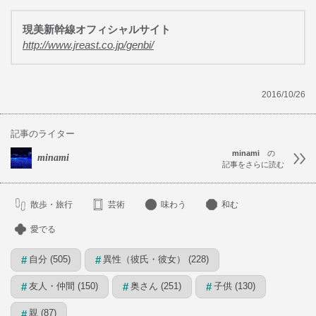
現美新幹線オフィシャルサイト
http://www.jreast.co.jp/genbi/
2016/10/26
記事のライター
minami
の
minami
記事をさらに読む
散歩・旅行
芸術
味わう
和む
愛でる
自分 (505)
異性（彼氏・彼女） (228)
#
#
友人・仲間 (150)
奥さん (251)
子供 (130)
#
#
#
親 (87)
#