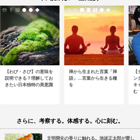
【わび・さび】の意味を
禅から生まれた言葉「禅
【
説明できる？理解してお
語」…言葉から生きる糧
ン
きたい日本独特の美意識
を
キ
む
さらに、考察する。体感する。心に刻む。
文明開化の香りに触れる。池波正太郎が愛し