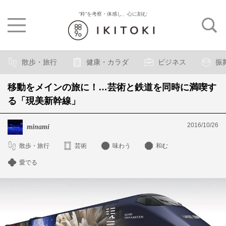
“粋”を考察・体感し、心に刻む
散歩・旅行
健康・カラダ
ビジネス
振
移動をメインの旅に！…芸術と鉄道を同時に満喫す
る「現美新幹線」
2016/10/26
minami
散歩・旅行
芸術
味わう
和む
愛でる