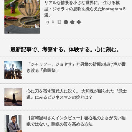
リアルな情景を小さな世界に。 生ける模
型・ジオラマの息吹を撮らえたInstagram 5
選。
最新記事で、考察する。体験する。心に刻む。
「ジャッソー、ジョヤサ」と男衆の祈願の掛け声が響
き渡る「蘇民祭」
心に刀を宿す現代人に説く。 大和魂が綴られた『武士
道』にみるビジネスマンの掟とは？
【宮崎誠司さんインタビュー】寝心地のよさが良い睡
眠ではない。睡眠の質を高める方法