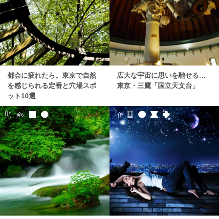
都会に疲れたら。東京で自然
広大な宇宙に思いを馳せる…
を感じられる定番と穴場スポ
東京・三鷹「国立天文台」
ット10選