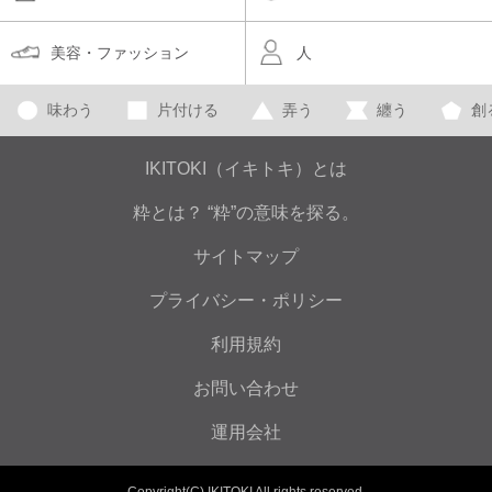
美容・ファッション
人
味わう
片付ける
弄う
纏う
創
IKITOKI（イキトキ）とは
粋とは？ “粋”の意味を探る。
サイトマップ
プライバシー・ポリシー
利用規約
お問い合わせ
運用会社
Copyright(C) IKITOKI All rights reserved.