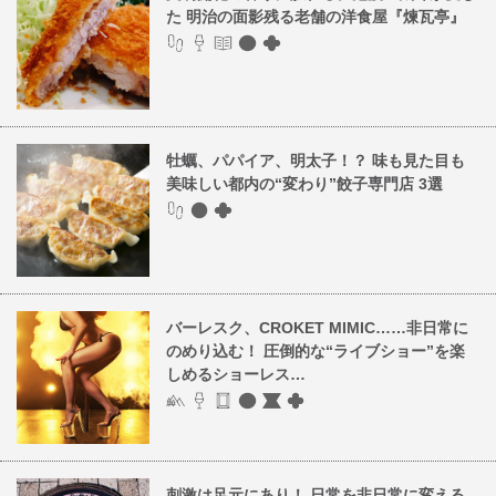
た 明治の面影残る老舗の洋食屋『煉瓦亭』
牡蠣、パパイア、明太子！？ 味も見た目も
美味しい都内の“変わり”餃子専門店 3選
バーレスク、CROKET MIMIC……非日常に
のめり込む！ 圧倒的な“ライブショー”を楽
しめるショーレス…
刺激は足元にあり！ 日常を非日常に変える