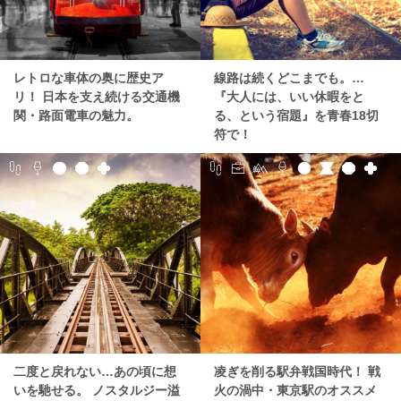
レトロな車体の奥に歴史ア
線路は続くどこまでも。…
リ！ 日本を支え続ける交通機
『大人には、いい休暇をと
関・路面電車の魅力。
る、という宿題』を青春18切
符で！
二度と戻れない…あの頃に想
凌ぎを削る駅弁戦国時代！ 戦
いを馳せる。 ノスタルジー溢
火の渦中・東京駅のオススメ