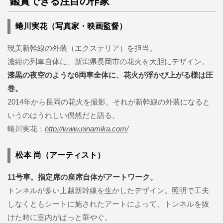
鑑賞できる注目の作家
蜷川実花（写真家・映画監督）
現美新幹線の外装（エクステリア）を担当。
濃紺の列車自体に、新潟県長岡市の花火を大胆にデザイン。
漆黒の夜空のような6両車全体に、花火が浮かび上がる様は圧
巻。
2014年から長岡の花火を撮影。それが新幹線の外装になると
いうのはうれしい偶然だと語る。
蜷川実花：
http://www.ninamika.com/
松本 尚（アーティスト）
11号車。指定席の座席自体がアートワーク。
トンネルが多い上越新幹線を生かしたデザイン。照明で工夫
しなくともシートに施されたアートによって、トンネルを抜
けた時に室内がぱっと華やぐ。