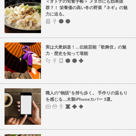
＜オトナの旬食手帳＞ メタボにも効果抜
群？！ 栄養価の高い冬の野菜『ネギ』の魅
力に迫る。
実は大衆娯楽！…伝統芸能「歌舞伎」の魅
力・歴史を知って堪能
職人の”物語”を持ち歩く。 手作りの温もり
を感じる…木製iPhoneカバー 3選。