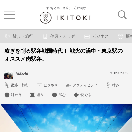
“粋”を考察・体感し、心に刻む
散歩・旅行
健康・カラダ
ビジネス
振
凌ぎを削る駅弁戦国時代！ 戦火の渦中・東京駅の
オススメ肉駅弁。
2016/06/08
hidechi
散歩・旅行
ビジネス
アクティビティ
嗜み
味わう
纏う
和む
愛でる