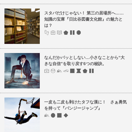
スタバだけじゃない！ 第三の居場所へ……
知識の宝庫『日比谷図書文化館』の魅力と
は？
なんだかパッとしない…小さなことから“大
きな自信”を取り戻す6つの秘訣。
一皮も二皮も剥けたタフな漢に！ さぁ勇気
を持って『バンジージャンプ』