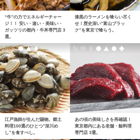
“牛”の力でエネルギーチャー
漆黒のラーメンを喰らい尽く
ジ！！ 安い・速い・美味い・
せ！歴史深い”富山ブラッ
ガッツリの都内・牛丼専門店 3
ク”を東京で喰らう。
選。
江戸漁師が生んだ賜物。郷土
あの頃の美味しさを再確認！
料理100選のひとつ”深川め
東京都内にある老舗・鯨料理
し”を食すべし。
専門店 3選。