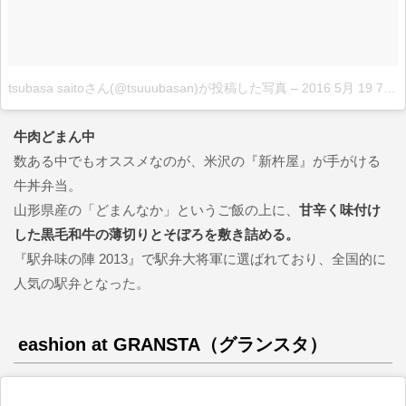
tsubasa saitoさん(@tsuuubasan)が投稿した写真
–
2016 5月 19 7:43午前 PDT
牛肉どまん中
数ある中でもオススメなのが、米沢の『新杵屋』が手がける
牛丼弁当。
山形県産の「どまんなか」というご飯の上に、
甘辛く味付け
した黒毛和牛の薄切りとそぼろを敷き詰める。
『駅弁味の陣 2013』で駅弁大将軍に選ばれており、全国的に
人気の駅弁となった。
eashion at GRANSTA（グランスタ）