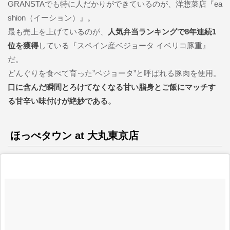
GRANSTAでも特に人だかりができているのが、洋惣菜店『ea
shion（イーション）』。
最も売上を上げているのが、
人気弁当ランキングで8年連続1
位を獲得
している『スペイン産ベジョータ イベリコ豚重』
だ。
どんぐりを食べて育った”ベジョータ”と呼ばれる豚肉を使用。
口に含んだ瞬間とろけてなくなる甘い脂身とご飯にマッチす
る甘辛い味付けが絶妙である。
ほっぺタウン at 大丸東京店