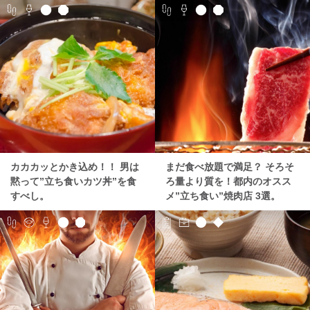
カカカッとかき込め！！ 男は
まだ食べ放題で満足？ そろそ
黙って”立ち食いカツ丼”を食
ろ量より質を！都内のオスス
すべし。
メ”立ち食い”焼肉店 3選。