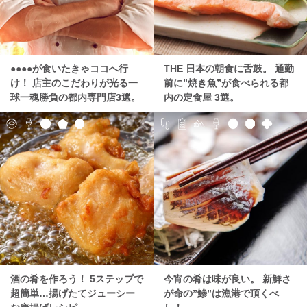
●●●●が食いたきゃココへ行
THE 日本の朝食に舌鼓。 通勤
け！ 店主のこだわりが光る一
前に”焼き魚”が食べられる都
球一魂勝負の都内専門店3選。
内の定食屋 3選。
酒の肴を作ろう！ 5ステップで
今宵の肴は味が良い。 新鮮さ
超簡単…揚げたてジューシー
が命の”鯵”は漁港で頂くべ