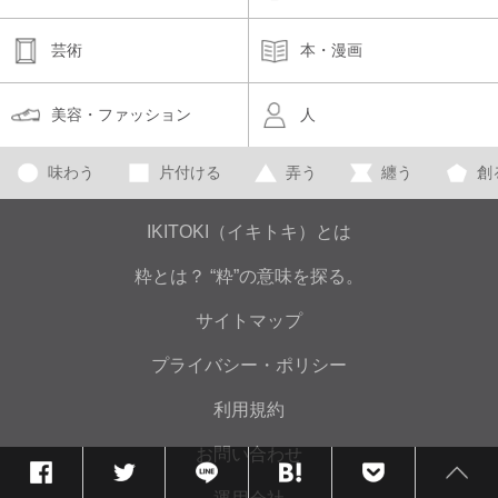
芸術
本・漫画
美容・ファッション
人
味わう
片付ける
弄う
纏う
創
IKITOKI（イキトキ）とは
粋とは？ “粋”の意味を探る。
サイトマップ
プライバシー・ポリシー
利用規約
お問い合わせ