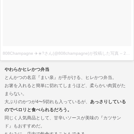
808Champagne ✈️☀️?さん(@808champagne)が投稿した写真
–
2016 5月 23 12:08午前 PDT
やわらかヒレかつ弁当
とんかつの名店『まい泉』が手がける、ヒレかつ弁当。
お箸を入れると簡単に切れてしまうほど、柔らかい肉質がた
まらない。
大ぶりのかつが4〜5切れも入っているが、
あっさりしている
のでペロリと食べられるだろう。
同じく人気商品として、甘辛いソースが美味の『カツサン
ド』もおすすめだ。
ちなみに、店内で飲食することもできる。