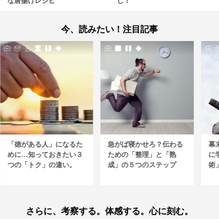
な唐揚げレシピ
し！
今、読みたい！注目記事
「徳がある人」になるた
急がば寝かせろ？伝わる
幕
めに…知っておきたい３
ための「整理」と「熟
に
つの「トク」の違い。
成」の５つのステップ
術
さらに、考察する。体感する。心に刻む。