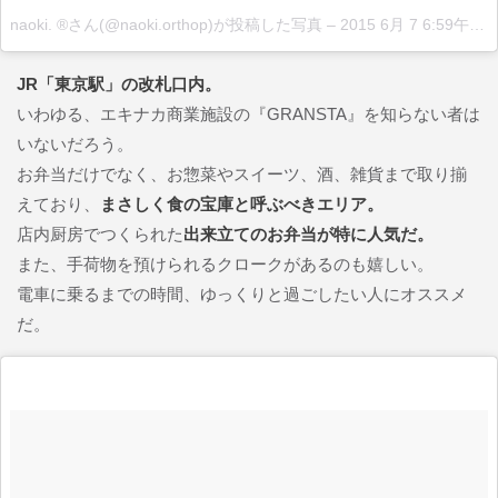
naoki. ®さん(@naoki.orthop)が投稿した写真
–
2015 6月 7 6:59午前 PDT
JR「東京駅」の改札口内。
いわゆる、エキナカ商業施設の『GRANSTA』を知らない者は
いないだろう。
お弁当だけでなく、お惣菜やスイーツ、酒、雑貨まで取り揃
えており、
まさしく食の宝庫と呼ぶべきエリア。
店内厨房でつくられた
出来立てのお弁当が特に人気だ。
また、手荷物を預けられるクロークがあるのも嬉しい。
電車に乗るまでの時間、ゆっくりと過ごしたい人にオススメ
だ。