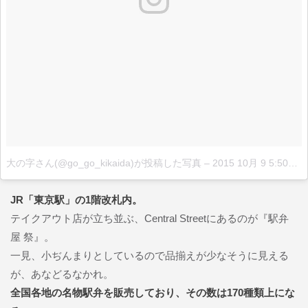
大の字さん(@go_go_kikaida)が投稿した写真
–
2015 10月 9 5:50午後 PDT
JR「東京駅」の1階改札内。
テイクアウト店が立ち並ぶ、Central Streetにあるのが『駅弁
屋 祭』。
一見、小ぢんまりとしているので品揃えが少なそうに見える
が、あなどるなかれ。
全国各地の名物駅弁を販売しており、その数は170種類上にな