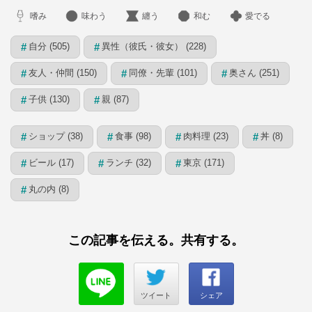
嗜み
味わう
纏う
和む
愛でる
自分 (505)
異性（彼氏・彼女） (228)
#
#
友人・仲間 (150)
同僚・先輩 (101)
奥さん (251)
#
#
#
子供 (130)
親 (87)
#
#
ショップ (38)
食事 (98)
肉料理 (23)
丼 (8)
#
#
#
#
ビール (17)
ランチ (32)
東京 (171)
#
#
#
丸の内 (8)
#
この記事を伝える。共有する。
ツイート
シェア