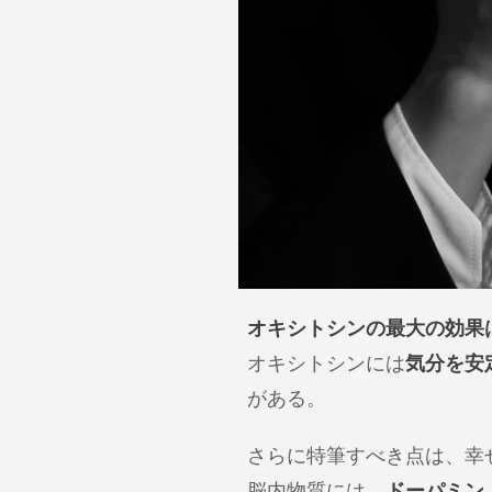
オキシトシンの最大の効果
オキシトシンには
気分を安
がある。
さらに特筆すべき点は、幸
脳内物質には、
ドーパミン