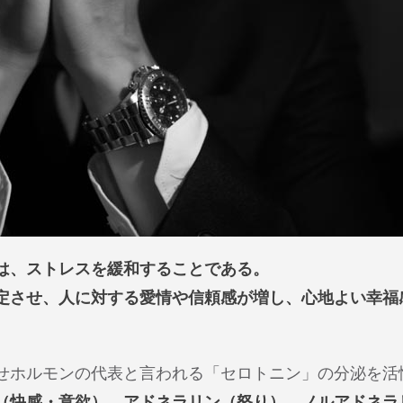
は、ストレスを緩和することである。
定させ、人に対する愛情や信頼感が増し、心地よい幸福
せホルモンの代表と言われる「セロトニン」の分泌を活
（快感・意欲）、アドネラリン（怒り）、ノルアドネラ