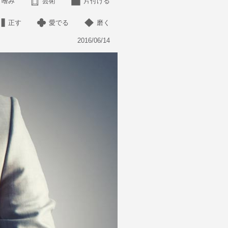
嗜み
芸術
片付ける
正す
愛でる
磨く
2016/06/14