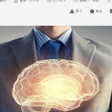
旅行
健康・カラダ
ビジネス
振舞い・所作
弄う
創る