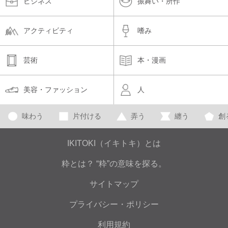
ビジネス
振舞い・所作
アクティビティ
嗜み
芸術
本・漫画
美容・ファッション
人
味わう
片付ける
弄う
纏う
創
IKITOKI（イキトキ）とは
粋とは？ “粋”の意味を探る。
サイトマップ
プライバシー・ポリシー
利用規約