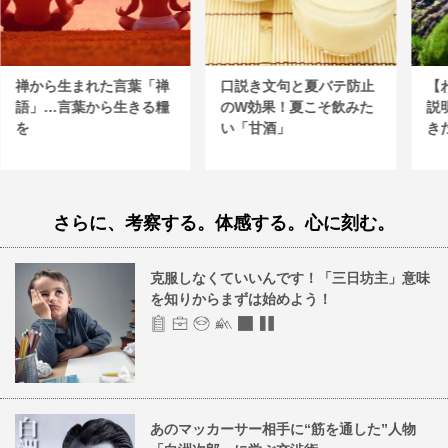
禅から生まれた言葉「禅
口説き文句と夏バテ防止
【
語」…言葉から生きる糧
のW効果！夏こそ飲みた
説
を
い「甘酒」
き
さらに、考察する。体感する。心に刻む。
克服しなくていいんです！「三日坊主」意味
を知りからまずは始めよう！
あのマッカーサー相手に“筋を通した”人物