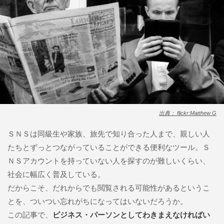
出典： flickr:Matthew G
ＳＮＳは同級生や家族、旅先で知り合った人まで、親しい人
たちとずっとつながっていることができる便利なツール。Ｓ
ＮＳアカウントを持っていない人を探すのが難しいくらい、
社会に幅広く普及している。
だからこそ、だれからでも閲覧される可能性があるというこ
とを、ついつい忘れがちになってはいないだろうか。
この記事で、
ビジネス・パーソンとしてわきまえなければい