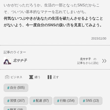
いかがだっただろうか。生活の一部となったSNSだからこ
そ、ついつい基本的なマナーを忘れてしまいがち。
何気ないつぶやきがあなたの生活を破たんさせるようなこと
がないよう、今一度自分のSNSの扱い方を見直してみよう。
2015/11/30
記事のライター
北サチ子
の
北サチ子
記事をさらに読む
ビジネス
纏う
正す
自分 (505)
#
習慣 (167)
配慮 (87)
行動 (154)
SNS (13)
#
#
#
#
野暮 (18)