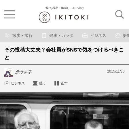
“粋”を考察・体感し、心に刻む
散歩・旅行
健康・カラダ
ビジネス
振
その投稿大丈夫？会社員がSNSで気をつけるべきこ
と
2015/11/30
北サチ子
ビジネス
纏う
正す