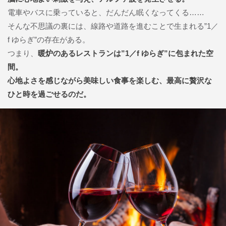
電車やバスに乗っていると、だんだん眠くなってくる……
そんな不思議の裏には、線路や道路を進むことで生まれる”1／
f ゆらぎ”の存在がある。
つまり、
暖炉のあるレストランは”1／f ゆらぎ”に包まれた空
間。
心地よさを感じながら美味しい食事を楽しむ、最高に贅沢な
ひと時を過ごせるのだ。