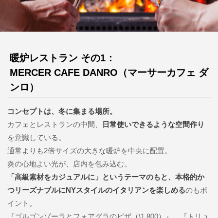
暖炉レストラン その1：
MERCER CAFE DANRO（マーサーカフェ ダ
ンロ）
コンセプトは、冬に集まる場所。
カフェとレストランの中間、
日常使いできるような空間作り
を意識している。
通常よりも2倍サイズの大きな暖炉を中央に配置。
炎の心地よい光が、店内を包み込む。
「高級素材をカジュアルに」というテーマのもと、本格的か
つリーズナブルにNYスタイルのイタリアンを楽しめる
のもポ
イント。
『ゴルゴンゾーラとフォアグラのピザ（\1,800）』、『トリュ