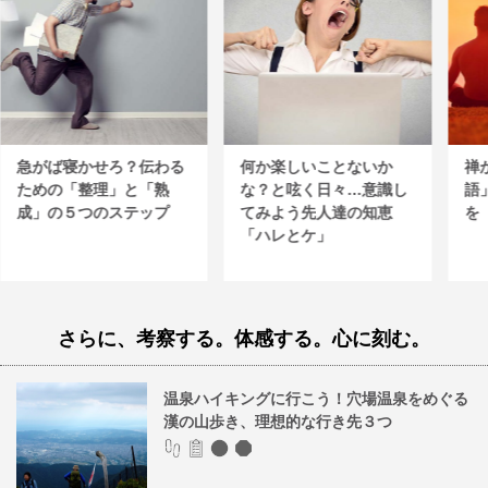
急がば寝かせろ？伝わる
何か楽しいことないか
禅
ための「整理」と「熟
な？と呟く日々…意識し
語
成」の５つのステップ
てみよう先人達の知恵
を
「ハレとケ」
さらに、考察する。体感する。心に刻む。
温泉ハイキングに行こう！穴場温泉をめぐる
漢の山歩き、理想的な行き先３つ