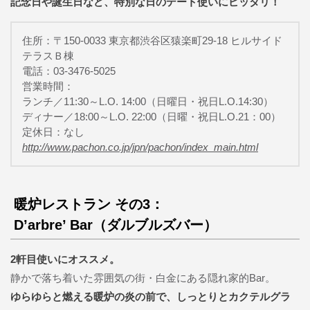
記念日や誕生日など、特別な日のデート使いにピッタリ！
住所：〒150-0033 東京都渋谷区猿楽町29-18 ヒルサイド
テラスＢ棟
電話：03-3476-5025
営業時間：
ランチ／11:30～L.O. 14:00（日曜日・祝日L.O.14:30）
ディナー／18:00～L.O. 22:00（日曜・祝日L.O.21：00）
定休日：なし
http://www.pachon.co.jp/jpn/pachon/index_main.html
暖炉レストラン その3：
D’arbre’ Bar（ダルブルズバー）
2軒目使いにオススメ。
静かで落ち着いた雰囲気の街・白金にある隠れ家的Bar。
ゆらゆらと燃える暖炉の炎の前で、しっとりとカクテルグラ