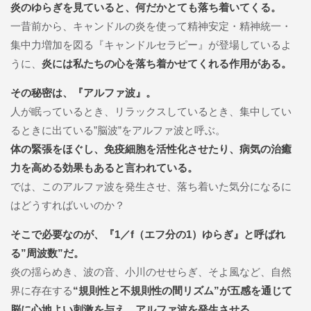
炎のゆらぎを見ていると、何だかとても落ち着いてくる。
一昔前から、キャンドルの炎を使って精神安定・精神統一・
集中力増加を図る『キャンドルセラピー』が登場しているよ
うに、
炎には私たちの心を落ち着かせてくれる作用がある。
その秘密は、『アルファ波』。
人が眠っているとき、リラックスしているとき、集中してい
るときに出ている”脳波”をアルファ波と呼ぶ。
体の緊張をほぐし、免疫細胞を活性化させたり、病気の治癒
力を高める効果もあると言われている。
では、このアルファ波を発生させ、落ち着いた気分になるに
はどうすればいいのか？
そこで必要なのが、『1／f（エフ分の1）ゆらぎ』と呼ばれ
る”周波数”だ。
炎の揺らめき、波の音、小川のせせらぎ、そよ風など、自然
界に存在する
“規則性と不規則性の間リズム”が五感を通じて
脳に心地よい刺激を与え、アルファ波を発生させる。