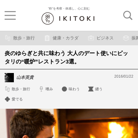
“粋”を考察・体感し、心に刻む
散歩・旅行
健康・カラダ
ビジネス
振
炎のゆらぎと共に味わう 大人のデート使いにピッ
タリの“暖炉”レストラン3選。
2016/01/22
山本英貴
散歩・旅行
嗜み
味わう
纏う
愛でる