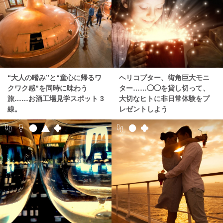
“大人の嗜み”と“童心に帰るワ
ヘリコプター、街角巨大モニ
クワク感”を同時に味わう
ター……◯◯を貸し切って、
旅……お酒工場見学スポット 3
大切なヒトに非日常体験をプ
線。
レゼントしよう