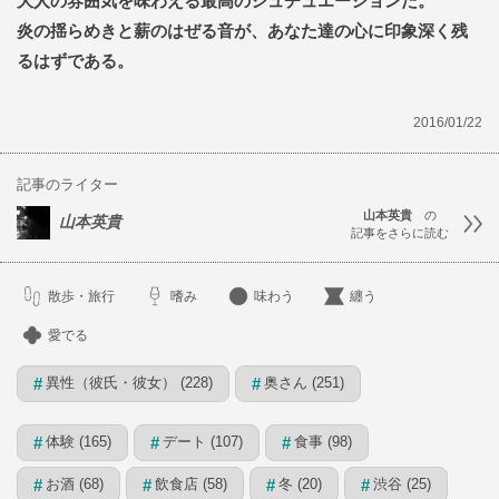
大人の雰囲気を味わえる最高のシュチュエーションだ。
炎の揺らめきと薪のはぜる音が、あなた達の心に印象深く残
るはずである。
2016/01/22
記事のライター
山本英貴
の
山本英貴
記事をさらに読む
散歩・旅行
嗜み
味わう
纏う
愛でる
異性（彼氏・彼女） (228)
奥さん (251)
#
#
体験 (165)
デート (107)
食事 (98)
#
#
#
お酒 (68)
飲食店 (58)
冬 (20)
渋谷 (25)
#
#
#
#