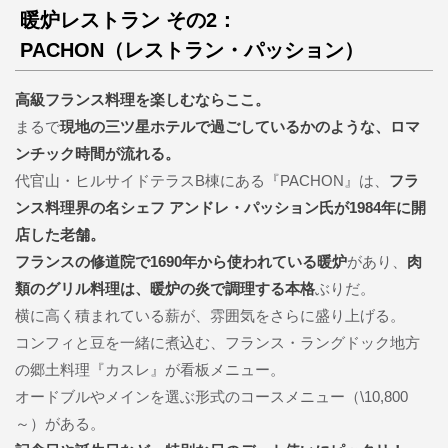
暖炉レストラン その2：
PACHON（レストラン・パッション）
高級フランス料理を楽しむならここ。
まるで
現地の三ツ星ホテルで過ごしているかのような、ロマ
ンチック時間が流れる。
代官山・ヒルサイドテラスB棟にある『PACHON』は、
フラ
ンス料理界の名シェフ アンドレ・パッション氏が1984年に開
店した老舗。
フランスの修道院で1690年から使われている暖炉
があり、
肉
類のグリル料理は、暖炉の炎で調理する本格
ぶりだ。
横に高く積まれている薪が、雰囲気をさらに盛り上げる。
コンフィと豆を一緒に煮込む、フランス・ラングドック地方
の郷土料理『カスレ』が看板メニュー。
オードブルやメインを選ぶ形式のコースメニュー（\10,800
～）がある。