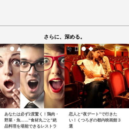
さらに、深める。
あなたは必ず2度驚く！鶏肉・
恋人と“夜デート”で行きた
野菜・魚……“食材丸ごと”絶
い！くつろぎの都内映画館３
品料理を堪能できるレストラ
選