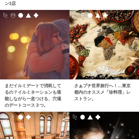
ン3店
まだイルミデートで消耗して
さぁプチ世界旅行へ！…東京
るの？イルミネーションも堪
都内のオススメ「珍料理」レ
能しながら一息つける、穴場
ストラン。
のデートコース３つ。