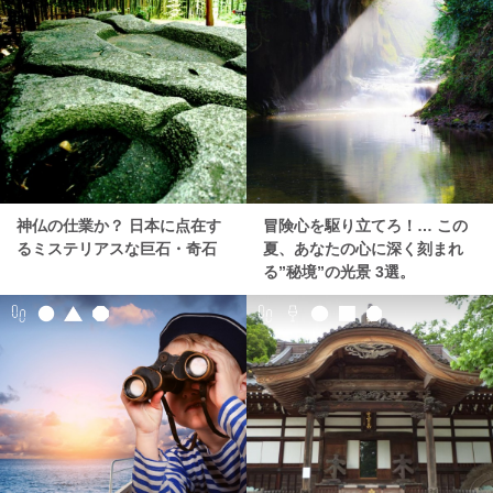
神仏の仕業か？ 日本に点在す
冒険心を駆り立てろ！… この
るミステリアスな巨石・奇石
夏、あなたの心に深く刻まれ
る”秘境”の光景 3選。