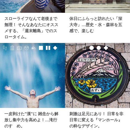
スローライフなんて老後まで
休日にふらっと訪れたい「深
無理！ そんなあなたにオスス
大寺」…歴史・水・森林を五
メする、「週末離島」でのス
感で、楽しむ
ロータイム。
一皮剥けた”漢”に 雑念から解
刺激は足元にあり！ 日常を非
放し集中力を高めよ！…滝行
日常に変える『マンホール』
のすゝめ。
の粋なデザイン。