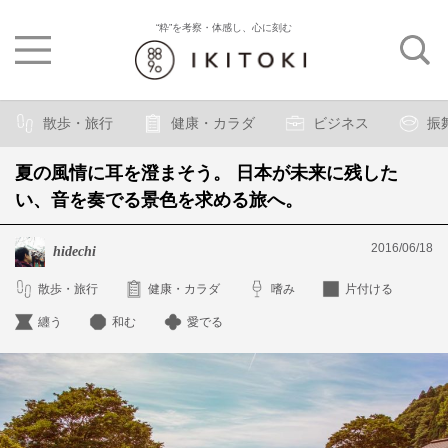
“粋”を考察・体感し、心に刻む
散歩・旅行
健康・カラダ
ビジネス
振
夏の風情に耳を澄まそう。 日本が未来に残した
い、音を奏でる景色を求める旅へ。
2016/06/18
hidechi
散歩・旅行
健康・カラダ
嗜み
片付ける
纏う
和む
愛でる