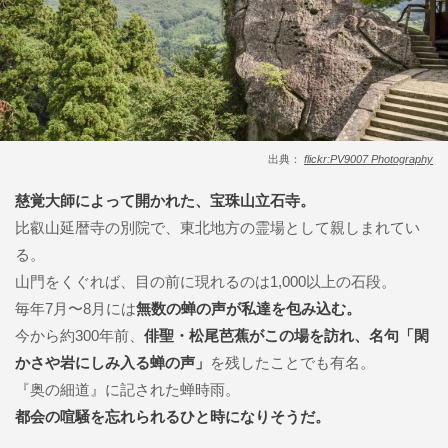
出典：
flickr:PV9007 Photography
慈覚大師によって開かれた、宝珠山立石寺。
比叡山延暦寺の別院で、東北地方の霊場として親しまれてい
る。
山門をくぐれば、目の前に現れるのは1,000以上の石段。
毎年7月〜8月には
無数の蝉の声が私達を包み込む。
今から約300年前、
俳聖・松尾芭蕉がこの場を訪れ、名句「閑
かさや岩にしみ入る蝉の声」
を残したことでも有名。
『奥の細道』に記された蝉時雨。
都会の喧騒を忘れられるひと時になりそうだ。