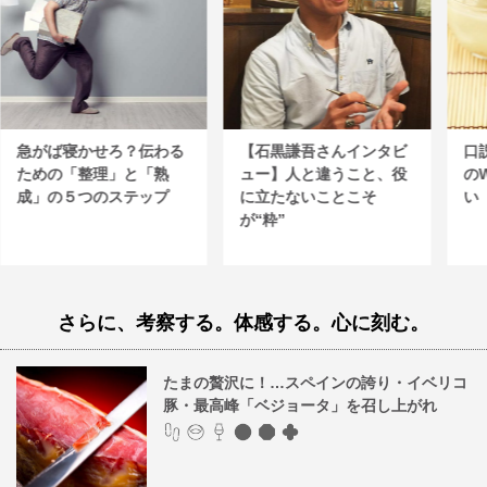
急がば寝かせろ？伝わる
【石黒謙吾さんインタビ
口
ための「整理」と「熟
ュー】人と違うこと、役
の
成」の５つのステップ
に立たないことこそ
い
が“粋”
さらに、考察する。体感する。心に刻む。
たまの贅沢に！…スペインの誇り・イベリコ
豚・最高峰「ベジョータ」を召し上がれ