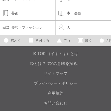
芸術
本・漫画
美容・ファッション
人
味わう
片付ける
弄う
纏う
創
IKITOKI（イキトキ）とは
粋とは？ “粋”の意味を探る。
サイトマップ
プライバシー・ポリシー
利用規約
お問い合わせ