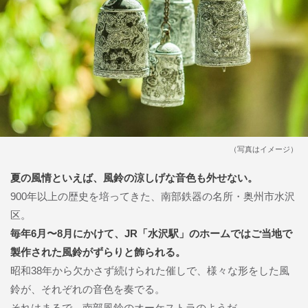
（写真はイメージ）
夏の風情といえば、風鈴の涼しげな音色も外せない。
900年以上の歴史を培ってきた、南部鉄器の名所・奥州市水沢
区。
毎年6月〜8月にかけて、JR「水沢駅」のホームではご当地で
製作された風鈴がずらりと飾られる。
昭和38年から欠かさず続けられた催しで、様々な形をした風
鈴が、それぞれの音色を奏でる。
それはまるで、南部風鈴のオーケストラのようだ。