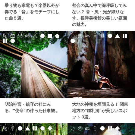
乗り物も家電も？楽器以外が
都会の真ん中で深呼吸してみ
奏でる「音」をモチーフにし
ない？ 音・風・光が織りな
た曲５選。
す、根津美術館の美しい庭園
の魅力。
明治神宮・鎮守の社にみ
大地の神秘を垣間見る！ 関東
る、”使命”の伴った仕事観。
地方の”鍾乳洞”が美しいスポ
ット 3選。