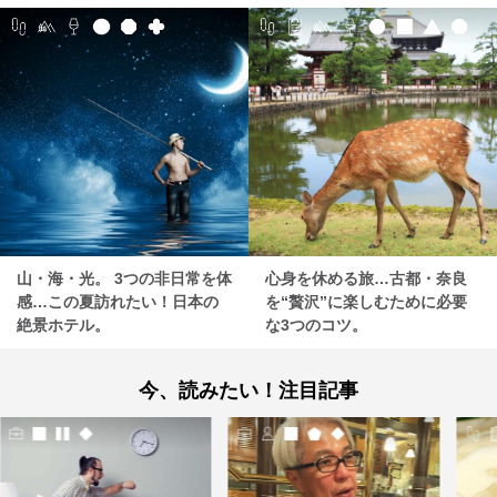
山・海・光。 3つの非日常を体
心身を休める旅…古都・奈良
感…この夏訪れたい！日本の
を“贅沢”に楽しむために必要
絶景ホテル。
な3つのコツ。
今、読みたい！注目記事