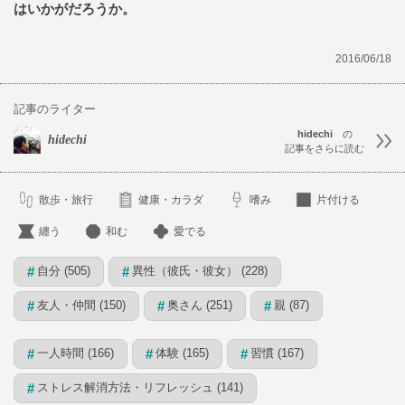
はいかがだろうか。
2016/06/18
記事のライター
hidechi
の
hidechi
記事をさらに読む
散歩・旅行
健康・カラダ
嗜み
片付ける
纏う
和む
愛でる
自分 (505)
異性（彼氏・彼女） (228)
#
#
友人・仲間 (150)
奥さん (251)
親 (87)
#
#
#
一人時間 (166)
体験 (165)
習慣 (167)
#
#
#
ストレス解消方法・リフレッシュ (141)
#