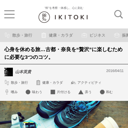
“粋”を考察・体感し、心に刻む
散歩・旅行
健康・カラダ
ビジネス
振
心身を休める旅…古都・奈良を“贅沢”に楽しむため
に必要な3つのコツ。
2016/04/11
山本英貴
散歩・旅行
健康・カラダ
アクティビティ
嗜み
味わう
片付ける
弄う
和む