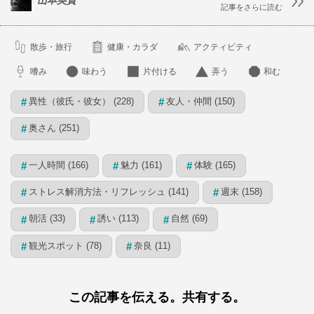
山本英貴
記事をさらに読む
散歩・旅行
健康・カラダ
アクティビティ
嗜み
味わう
片付ける
弄う
和む
異性（彼氏・彼女） (228)
友人・仲間 (150)
#
#
奥さん (251)
#
一人時間 (166)
魅力 (161)
体験 (165)
#
#
#
ストレス解消方法・リフレッシュ (141)
週末 (158)
#
#
朝活 (33)
誘い (113)
自然 (69)
#
#
#
観光スポット (78)
奈良 (11)
#
#
この記事を伝える。共有する。