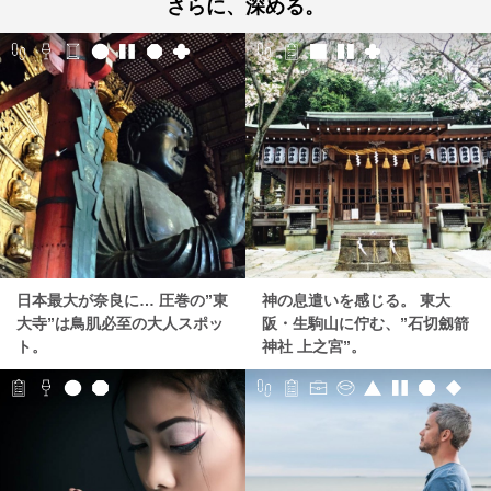
さらに、深める。
日本最大が奈良に… 圧巻の”東
神の息遣いを感じる。 東大
大寺”は鳥肌必至の大人スポッ
阪・生駒山に佇む、”石切劔箭
ト。
神社 上之宮”。