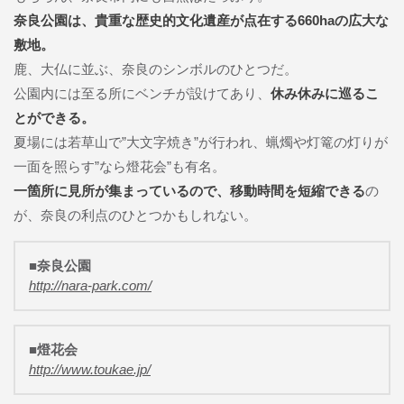
奈良公園は、貴重な歴史的文化遺産が点在する660haの広大な
敷地。
鹿、大仏に並ぶ、奈良のシンボルのひとつだ。
公園内には至る所にベンチが設けてあり、
休み休みに巡るこ
とができる。
夏場には若草山で”大文字焼き”が行われ、蝋燭や灯篭の灯りが
一面を照らす”なら燈花会”も有名。
一箇所に見所が集まっているので、移動時間を短縮できる
の
が、奈良の利点のひとつかもしれない。
■奈良公園
http://nara-park.com/
■燈花会
http://www.toukae.jp/