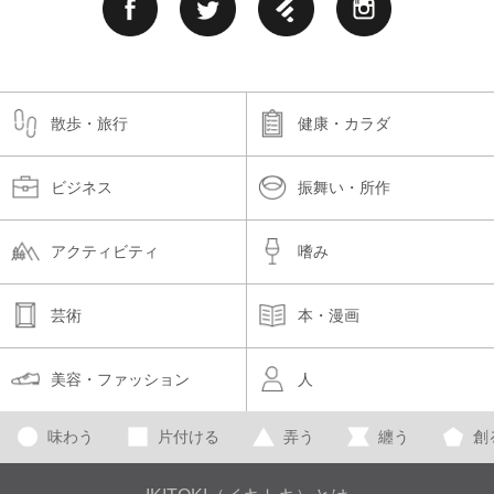
散歩・旅行
健康・カラダ
ビジネス
振舞い・所作
アクティビティ
嗜み
芸術
本・漫画
美容・ファッション
人
味わう
片付ける
弄う
纏う
創