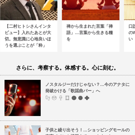
【二村ヒトシさんインタ
禅から生まれた言葉「禅
口
ビュー】入れたあとが大
語」…言葉から生きる糧
の
切。無意識に心地良いほ
を
い
うを選ぶことが「粋」
さらに、考察する。体感する。心に刻む。
ノスタルジーだけじゃない？…今のアナタに
発破かける「歌謡曲バー」へ
子供と繰り出そう！…ショッピングモールの