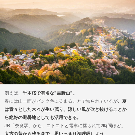
例えば、
千本桜で有名な”吉野山”。
春には山一面がピンク色に染まることで知られているが
、夏
は青々とした木々が生い茂り、涼しい風が吹き抜けることか
ら絶好の避暑地としても活用できる。
JR「奈良駅」から、コトコトと電車に揺られて2時間ほど。
太古の昔から残る森で、思いっきり深呼吸しよう。