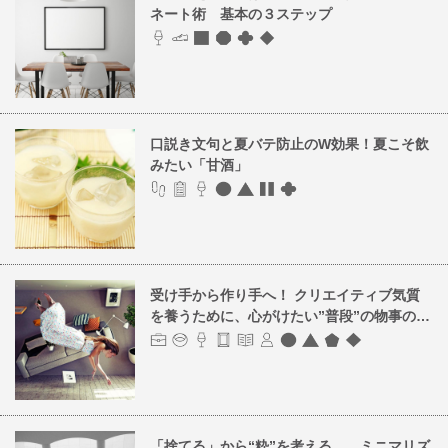
ネート術 基本の３ステップ
口説き文句と夏バテ防止のW効果！夏こそ飲
みたい「甘酒」
受け手から作り手へ！ クリエイティブ気質
を養うために、心がけたい”普段”の物事の…
「捨てる」から“粋”を考える …ミニマリズ