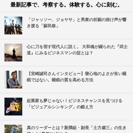
最新記事で、考察する。体験する。心に刻む。
「ジャッソー、ジョヤサ」と男衆の祈願の掛け声が響
き渡る「蘇民祭」
心に刀を宿す現代人に説く。 大和魂が綴られた『武士
道』にみるビジネスマンの掟とは？
【宮崎誠司さんインタビュー】寝心地のよさが良い睡
眠ではない。睡眠の質を高める方法
起業家も夢じゃない！ビジネスチャンスを見つける
「ビジュアルシンキング」の鍛え方
真のリーダーとは？新撰組・副長「土方歳三」の生き