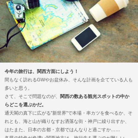
今年の旅行は、関西方面にしよう！
間もなく訪れるGWやお盆休み、そんな計画を企てている人も
多いと思う。
さて、そこで問題なのが、
関西の数ある観光スポットの中か
らどこを選ぶかだ。
通天閣の真下に広がる”新世界”で本場・串カツを食べるか、そ
れとも、海と山が織りなすお洒落な街・神戸に繰り出すか、
はたまた、日本の古都・京都ではんなりと過ごすか……
各県の特色が色濃い関西地方は、旅行先を選ぶのが難しい。