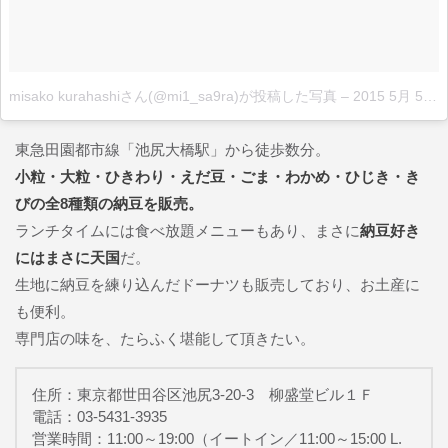
misako kurahashiさん(@mi1_sa9ra)が投稿した写真
–
2015 5月 5 10:41午後 PDT
東急田園都市線「池尻大橋駅」から徒歩数分。
小粒・大粒・ひきわり・えだ豆・ごま・わかめ・ひじき・き
びの全8種類の納豆を販売。
ランチタイムには食べ放題メニューもあり、まさに
納豆好き
にはまさに天国
だ。
生地に納豆を練り込んだドーナツも販売しており、お土産に
も便利。
専門店の味を、たらふく堪能して頂きたい。
住所：東京都世田谷区池尻3-20-3 柳盛堂ビル１Ｆ
電話：03-5431-3935
営業時間：11:00～19:00（イートイン／11:00～15:00 L.