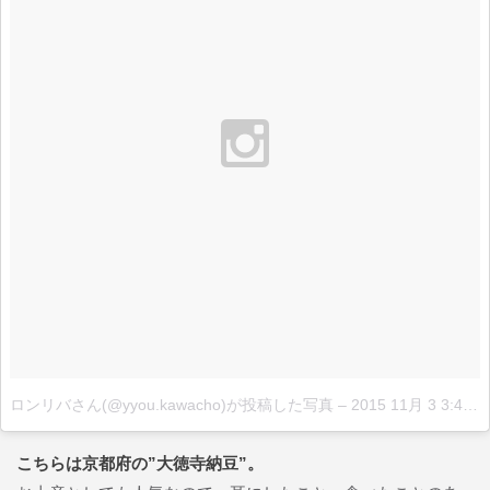
ロンリバさん(@yyou.kawacho)が投稿した写真
–
2015 11月 3 3:42午前 PST
こちらは京都府の”大徳寺納豆”。