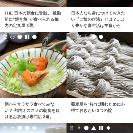
THE 日本の朝食に舌鼓。 通勤
日本人なら身につけておきた
前に”焼き魚”が食べられる都
い『ご飯の作法』とは？…よ
内の定食屋 3選。
り豊かな食生活は主食から
朝からサラサラ食べてみな
蕎麦屋を”粋”に嗜むために心
い？ 都内オススメの朝食を頂
得ておきたい 3つの掟
けるお茶漬け専門店 3選。