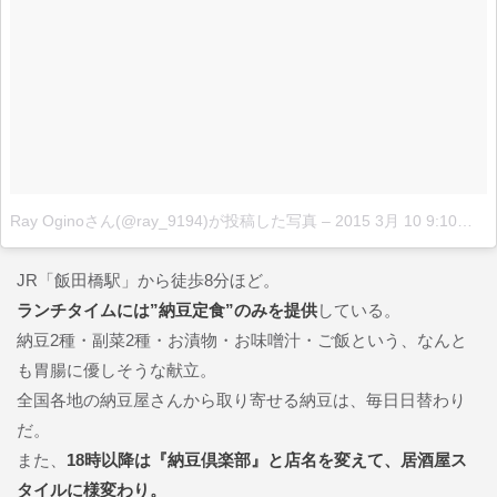
Ray Oginoさん(@ray_9194)が投稿した写真
–
2015 3月 10 9:10午後 PDT
JR「飯田橋駅」から徒歩8分ほど。
ランチタイムには”納豆定食”のみを提供
している。
納豆2種・副菜2種・お漬物・お味噌汁・ご飯という、なんと
も胃腸に優しそうな献立。
全国各地の納豆屋さんから取り寄せる納豆は、毎日日替わり
だ。
また、
18時以降は『納豆倶楽部』と店名を変えて、居酒屋ス
タイルに様変わり。