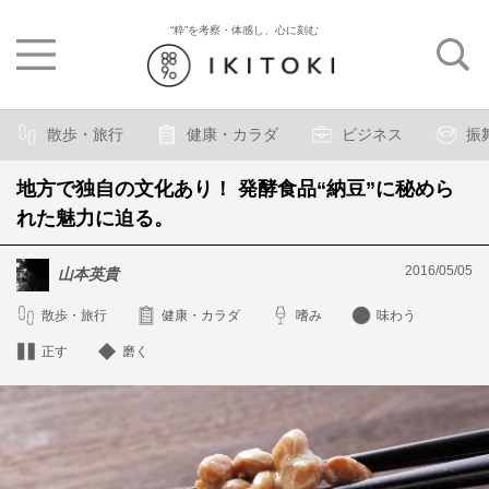
“粋”を考察・体感し、心に刻む
散歩・旅行
健康・カラダ
ビジネス
振
地方で独自の文化あり！ 発酵食品“納豆”に秘めら
れた魅力に迫る。
2016/05/05
山本英貴
散歩・旅行
健康・カラダ
嗜み
味わう
正す
磨く