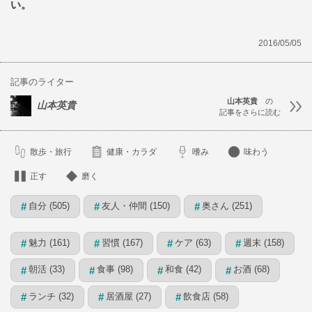
い。
2016/05/05
記事のライター
山本英貴
の
山本英貴
記事をさらに読む
散歩・旅行
健康・カラダ
嗜み
味わう
正す
磨く
自分 (505)
友人・仲間 (150)
奥さん (251)
#
#
#
魅力 (161)
習慣 (167)
ケア (63)
週末 (158)
#
#
#
#
朝活 (33)
食事 (98)
和食 (42)
お酒 (68)
#
#
#
#
ランチ (32)
居酒屋 (27)
飲食店 (58)
#
#
#