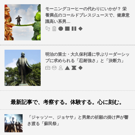
モーニングコーヒーの代わりにいかが？ 栄
養満点のコールドプレスジュースで、健康意
識高い系男…
明治の策士・大久保利通に学ぶリーダーシッ
プに求められる「忍耐強さ」と「決断力」
最新記事で、考察する。体験する。心に刻む。
「ジャッソー、ジョヤサ」と男衆の祈願の掛け声が響
き渡る「蘇民祭」