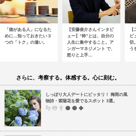
「徳がある人」になるた
【安藤俊介さんインタビ
【
めに…知っておきたい３
ュー】“粋”とは、自分の
ビ
つの「トク」の違い。
人生に集中すること。ア
切
ンガーマネジメント で、
う
怒りと上手…
さらに、考察する。体感する。心に刻む。
しっぽり大人デートにピッタリ！ 梅雨の風
物詩・紫陽花を愛でるスポット 3選。