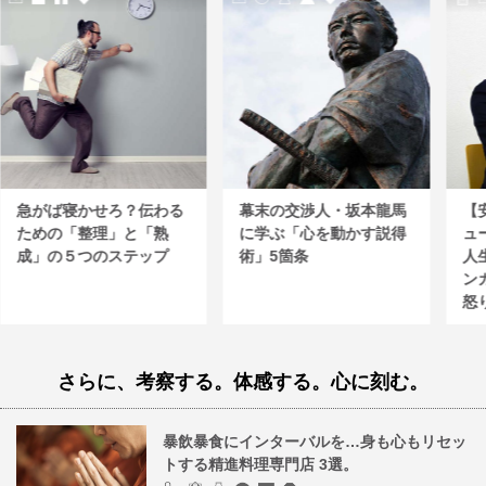
急がば寝かせろ？伝わる
幕末の交渉人・坂本龍馬
【
ための「整理」と「熟
に学ぶ「心を動かす説得
ュ
成」の５つのステップ
術」5箇条
人
ン
怒
さらに、考察する。体感する。心に刻む。
暴飲暴食にインターバルを…身も心もリセッ
トする精進料理専門店 3選。