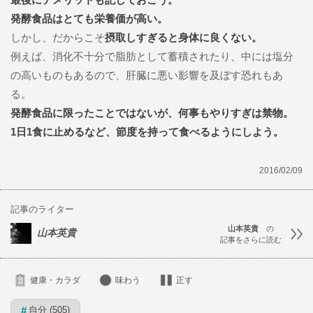
発酵食品はとても栄養価が高い。
しかし、だからこそ
摂取しすぎると身体に良くない。
例えば、消化不十分で脂肪として蓄積されたり、中には塩分
の高いものもあるので、肝臓に悪い影響を及ぼす恐れもあ
る。
発酵食品に限ったことではないが、何事もやりすぎは禁物。
1日1食に止めるなど、節度を持って食べるようにしよう。
2016/02/09
記事のライター
山本英貴
の
山本英貴
記事をさらに読む
健康・カラダ
味わう
正す
自分 (505)
#