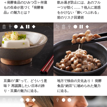
＜発酵食品のひみつ①＞何億
飲み過ぎ防止には、あのフル
もの生命が息づく『発酵食
ーツが効く……？他人に迷惑
品』の魅力とは？
をかけない「酔いつぶれる」
前のリスク回避術
豆腐の”腐”って、どういう意
地方で独自の文化あり！ 発酵
味？ 再認識したい日本の誇
食品“納豆”に秘められた魅力
り・豆腐の魅力に迫る。
に迫る。