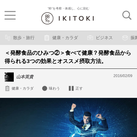
“粋”を考察・体感し、心に刻む
散歩・旅行
健康・カラダ
ビジネス
振
＜発酵食品のひみつ②＞食べて健康？発酵食品から
得られる3つの効果とオススメ摂取方法。
2016/02/09
山本英貴
健康・カラダ
味わう
正す