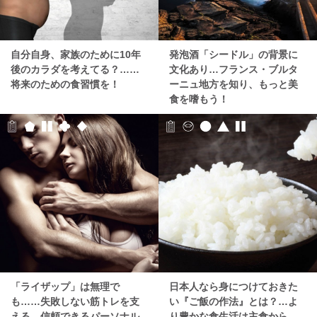
自分自身、家族のために10年
発泡酒「シードル」の背景に
後のカラダを考えてる？……
文化あり…フランス・ブルタ
将来のための食習慣を！
ーニュ地方を知り、もっと美
食を嗜もう！
「ライザップ」は無理で
日本人なら身につけておきた
も……失敗しない筋トレを支
い『ご飯の作法』とは？…よ
える、信頼できるパーソナル
り豊かな食生活は主食から