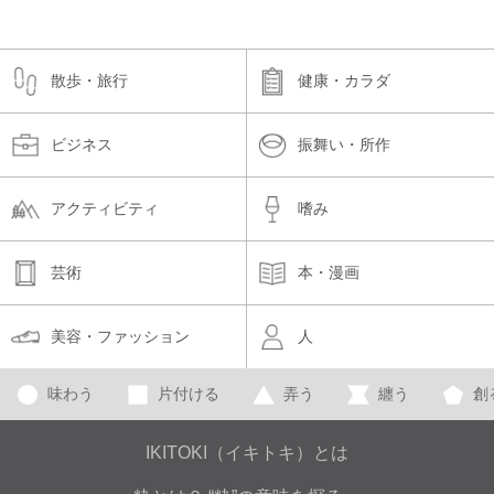
散歩・旅行
健康・カラダ
ビジネス
振舞い・所作
アクティビティ
嗜み
芸術
本・漫画
美容・ファッション
人
味わう
片付ける
弄う
纏う
創
IKITOKI（イキトキ）とは