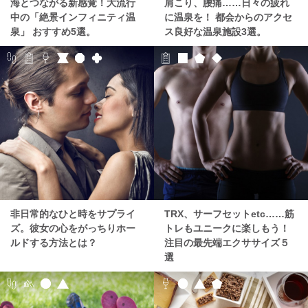
海とつながる新感覚！大流行
肩こり、腰痛……日々の疲れ
中の「絶景インフィニティ温
に温泉を！ 都会からのアクセ
泉」 おすすめ5選。
ス良好な温泉施設3選。
非日常的なひと時をサプライ
TRX、サーフセットetc……筋
ズ。彼女の心をがっちりホー
トレもユニークに楽しもう！
ルドする方法とは？
注目の最先端エクササイズ５
選