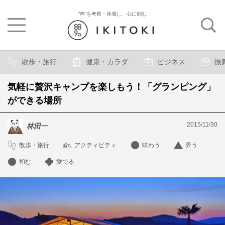
“粋”を考察・体感し、心に刻む
散歩・旅行
健康・カラダ
ビジネス
振
気軽に贅沢キャンプを楽しもう！「グランピング」
ができる場所
2015/11/30
林田一
散歩・旅行
アクティビティ
味わう
弄う
和む
愛でる