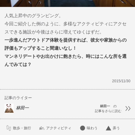
人気上昇中のグランピング。
今回ご紹介した例のように、多様なアクティビティにアクセ
スできる施設が今後はさらに増えてゆくはずだ。
一歩進んだアウトドア体験を提供すれば、彼女や家族からの
評価もアップすること間違いなし！
マンネリデートやお出かけに飽きたら、時にはこんな所を選
んでみては？
2015/11/30
記事のライター
林田一
の
林田一
記事をさらに読む
散歩・旅行
アクティビティ
味わう
弄う