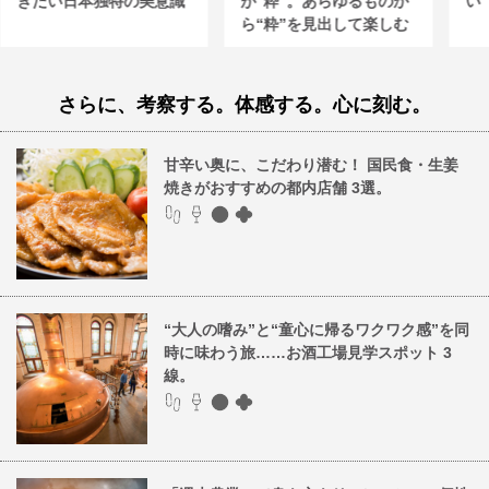
きたい日本独特の美意識
が“粋”。あらゆるものか
い
ら“粋”を見出して楽しむ
さらに、考察する。体感する。心に刻む。
甘辛い奥に、こだわり潜む！ 国民食・生姜
焼きがおすすめの都内店舗 3選。
“大人の嗜み”と“童心に帰るワクワク感”を同
時に味わう旅……お酒工場見学スポット 3
線。