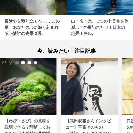
冒険心を駆り立てろ！… この
山・海・光。 3つの非日常を体
夏、あなたの心に深く刻まれ
感…この夏訪れたい！日本の
る”秘境”の光景 3選。
絶景ホテル。
今、読みたい！注目記事
【わび・さび】の意味を
【武田双雲さんインタビ
口
説明できる？理解してお
ュー】宇宙そのもの
の