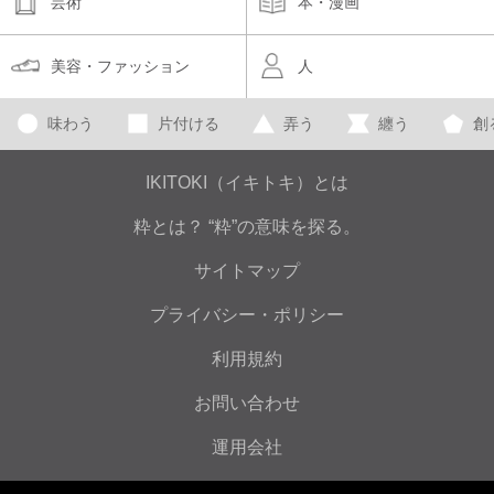
芸術
本・漫画
美容・ファッション
人
味わう
片付ける
弄う
纏う
創
IKITOKI（イキトキ）とは
粋とは？ “粋”の意味を探る。
サイトマップ
プライバシー・ポリシー
利用規約
お問い合わせ
運用会社