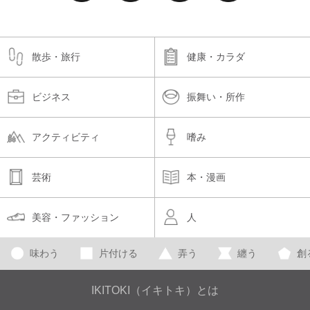
散歩・旅行
健康・カラダ
ビジネス
振舞い・所作
アクティビティ
嗜み
芸術
本・漫画
美容・ファッション
人
味わう
片付ける
弄う
纏う
創
IKITOKI（イキトキ）とは