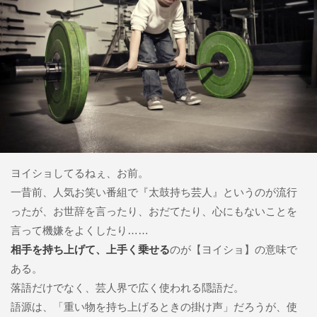
ヨイショしてるねぇ、お前。
一昔前、人気お笑い番組で『太鼓持ち芸人』というのが流行
ったが、お世辞を言ったり、おだてたり、心にもないことを
言って機嫌をよくしたり……
相手を持ち上げて、上手く乗せる
のが【ヨイショ】の意味で
ある。
落語だけでなく、芸人界で広く使われる隠語だ。
語源は、「重い物を持ち上げるときの掛け声」だろうが、使