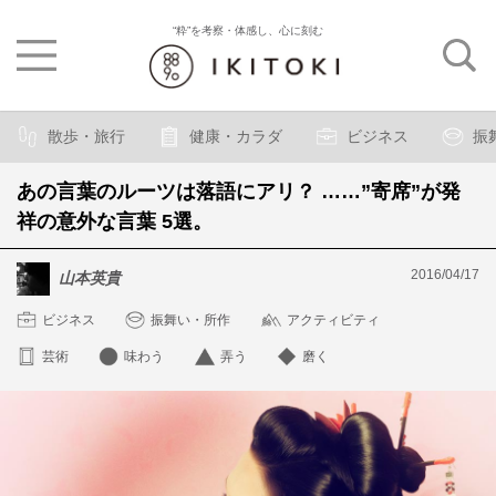
“粋”を考察・体感し、心に刻む
散歩・旅行
健康・カラダ
ビジネス
振
あの言葉のルーツは落語にアリ？ ……”寄席”が発
祥の意外な言葉 5選。
2016/04/17
山本英貴
ビジネス
振舞い・所作
アクティビティ
芸術
味わう
弄う
磨く