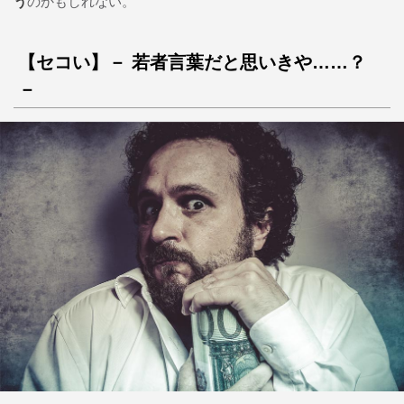
う
のかもしれない。
【セコい】－ 若者言葉だと思いきや……？
－