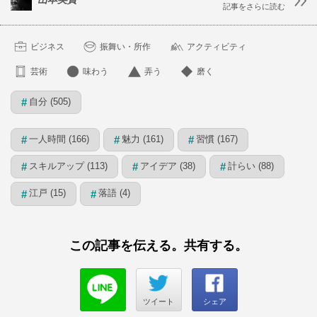
記事をさらに読む
ビジネス
振舞い・所作
アクティビティ
芸術
味わう
弄う
磨く
自分 (505)
#
一人時間 (166)
魅力 (161)
習慣 (167)
#
#
#
スキルアップ (113)
アイデア (38)
計らい (88)
#
#
#
江戸 (15)
落語 (4)
#
#
この記事を伝える。共有する。
ツイート
シェア