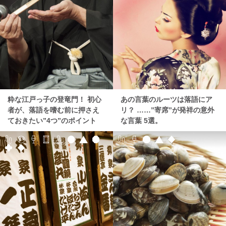
粋な江戸っ子の登竜門！ 初心
あの言葉のルーツは落語にア
者が、落語を嗜む前に押さえ
リ？ ……”寄席”が発祥の意外
ておきたい”4つ”のポイント
な言葉 5選。