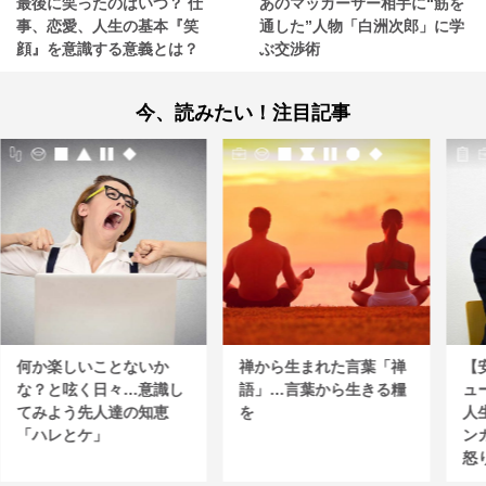
最後に笑ったのはいつ？ 仕
あのマッカーサー相手に“筋を
事、恋愛、人生の基本『笑
通した”人物「白洲次郎」に学
顔』を意識する意義とは？
ぶ交渉術
今、読みたい！注目記事
何か楽しいことないか
禅から生まれた言葉「禅
【
な？と呟く日々…意識し
語」…言葉から生きる糧
ュ
てみよう先人達の知恵
を
人
「ハレとケ」
ン
怒