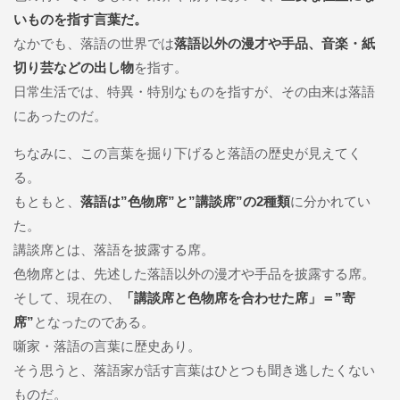
いものを指す言葉だ。
なかでも、落語の世界では
落語以外の漫才や手品、音楽・紙
切り芸などの出し物
を指す。
日常生活では、特異・特別なものを指すが、その由来は落語
にあったのだ。
ちなみに、この言葉を掘り下げると落語の歴史が見えてく
る。
もともと、
落語は”色物席”と”講談席”の2種類
に分かれてい
た。
講談席とは、落語を披露する席。
色物席とは、先述した落語以外の漫才や手品を披露する席。
そして、現在の、
「講談席と色物席を合わせた席」＝”寄
席”
となったのである。
噺家・落語の言葉に歴史あり。
そう思うと、落語家が話す言葉はひとつも聞き逃したくない
ものだ。