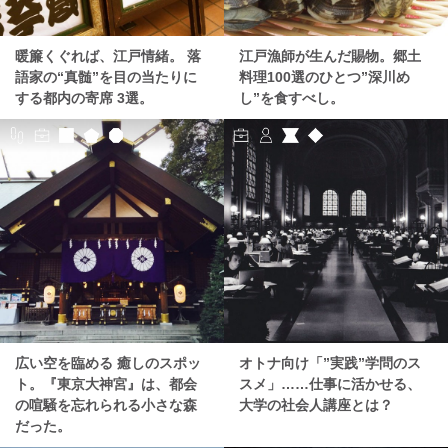
暖簾くぐれば、江戸情緒。 落
江戸漁師が生んだ賜物。郷土
語家の“真髄”を目の当たりに
料理100選のひとつ”深川め
する都内の寄席 3選。
し”を食すべし。
広い空を臨める 癒しのスポッ
オトナ向け「”実践”学問のス
ト。『東京大神宮』は、都会
スメ」……仕事に活かせる、
の喧騒を忘れられる小さな森
大学の社会人講座とは？
だった。