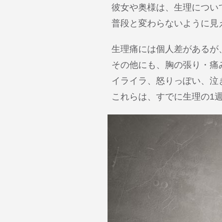
彼女や奥様は、生理につい
普段と変わらないように見
生理痛には個人差があるが
その他にも、胸の張り・痛
イライラ、怒りっぽい、泣
これらは、すでに生理の1