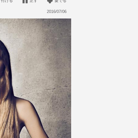
片付ける
正す
愛でる
2016/07/06