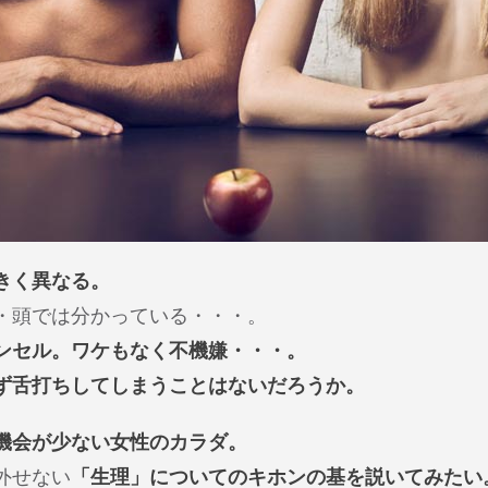
きく異なる。
・頭では分かっている・・・。
ンセル。ワケもなく不機嫌・・・。
ず舌打ちしてしまうことはないだろうか。
機会が少ない女性のカラダ。
外せない
「生理」についてのキホンの基を説いてみたい