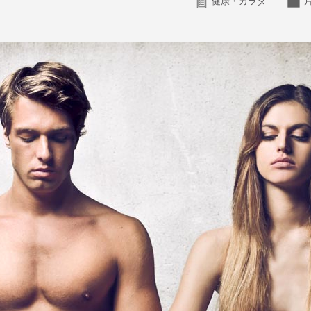
健康・カラダ