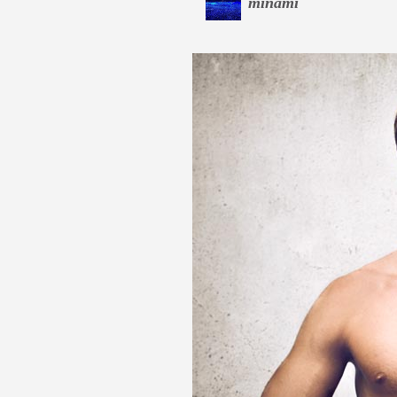
minami