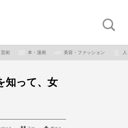
芸術
本・漫画
美容・ファッション
人
を知って、女