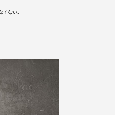
なくない。