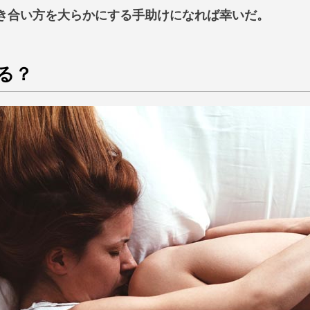
き合い方を大らかにする手助けになれば幸いだ。
る？