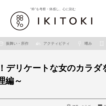
“粋”を考察・体感し、心に刻む
振舞い・所作
アクティビティ
嗜み
！デリケートな女のカラダ
理編～