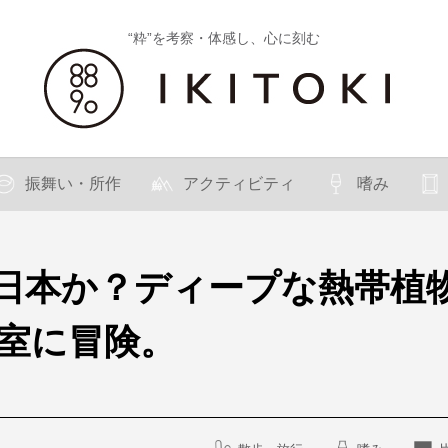
“粋”を考察・体感し、心に刻む
振舞い・所作
アクティビティ
嗜み
日本か？ディープな熱帯植
温室に冒険。