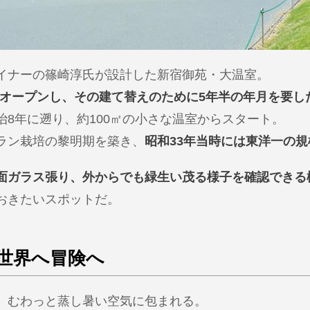
イナーの篠崎淳氏が設計した新宿御苑・大温室。
アルオープンし、その建て替えのために5年半の年月を要
8年に遡り、約100㎡の小さな温室からスタート。
ラン栽培の黎明期を築き、
昭和33年当時には東洋一の
面ガラス張り、外からでも緑生い茂る様子を確認できる
おきたいスポットだ。
世界へ冒険へ
、むわっと蒸し暑い空気に包まれる。