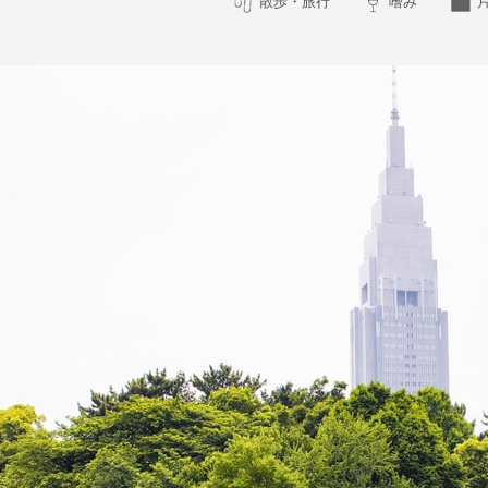
散歩・旅行
嗜み