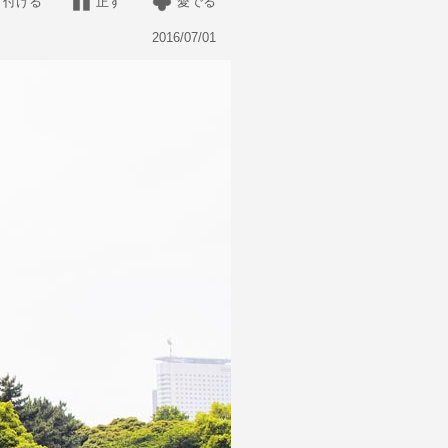
片付ける
正す
愛でる
2016/07/01