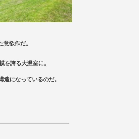
した意欲作だ。
規模を誇る大温室に。
構造になっているのだ。