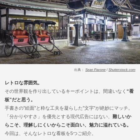
出典：
Sean Pavone
/
Shutterstock.com
レトロな雰囲気。
その世界観を作り出しているキーポイントは、間違いなく
“看
板”だと思う。
手書きの”絵面”と粋な工夫を凝らした”文字”が絶妙にマッチ。
「分かりやすさ」を優先とする現代広告にはない、
難しいか
らこそ、理解しにくいからこそ面白い、魅力に溢れている。
今回は、そんなレトロな看板を5つご紹介。