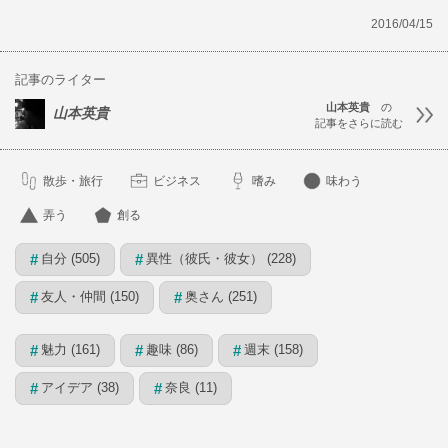
2016/04/15
記事のライター
山本英貴
の
山本英貴
記事をさらに読む
散歩・旅行
ビジネス
嗜み
味わう
弄う
創る
自分 (505)
異性（彼氏・彼女） (228)
#
#
友人・仲間 (150)
奥さん (251)
#
#
魅力 (161)
趣味 (86)
週末 (158)
#
#
#
アイデア (38)
奈良 (11)
#
#