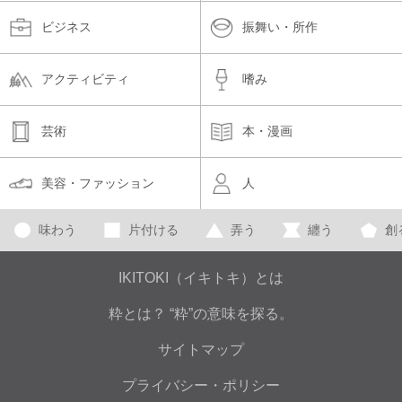
ビジネス
振舞い・所作
アクティビティ
嗜み
芸術
本・漫画
美容・ファッション
人
味わう
片付ける
弄う
纏う
創
IKITOKI（イキトキ）とは
粋とは？ “粋”の意味を探る。
サイトマップ
プライバシー・ポリシー