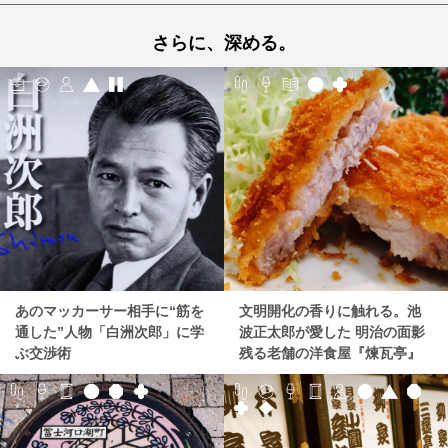
さらに、深める。
あのマッカーサー相手に“筋を
文明開化の香りに触れる。池
通した”人物「白洲次郎」に学
波正太郎が愛した 明治の面影
ぶ交渉術
残る老舗の洋食屋『煉瓦亭』