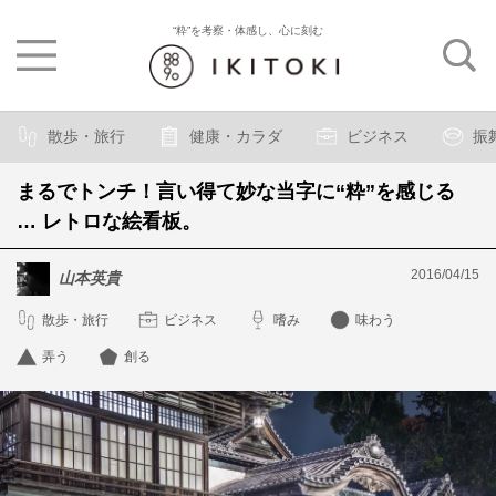
“粋”を考察・体感し、心に刻む
散歩・旅行
健康・カラダ
ビジネス
振
まるでトンチ！言い得て妙な当字に“粋”を感じる
… レトロな絵看板。
2016/04/15
山本英貴
散歩・旅行
ビジネス
嗜み
味わう
弄う
創る