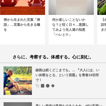
禅から生まれた言葉「禅
何か楽しいことないか
【
語」…言葉から生きる糧
な？と呟く日々…意識し
説
を
てみよう先人達の知恵
き
「ハレとケ」
さらに、考察する。体感する。心に刻む。
線路は続くどこまでも。… 『大人には、い
い休暇をとる、という宿題』を青春18切符
で！
美しい所作は気持ちのあらわれ。ぜひ見習い