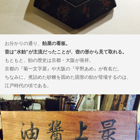
お分かりの通り、
飴屋の看板。
昔は”水飴”が主流だったことが、壺の形から見て取れる。
もともと、飴の歴史は京都・大阪が発祥。
京都の『菊一文字屋』や大阪の『平野あめ』が有名だ。
ちなみに、煮詰めた砂糖を固めた固形の飴が登場するのは、
江戸時代の頃である。