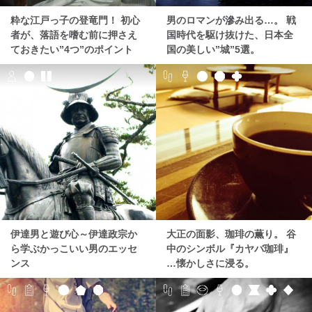
粋な江戸っ子の登竜門！ 初心
男のロマンが滲み出る…。 戦
者が、落語を嗜む前に押さえ
国時代を駆け抜けた、日本全
ておきたい”4つ”のポイント
国の美しい”城”5選。
伊達男と遊び心～伊達政宗か
大正の面影、珈琲の薫り。 谷
ら学ぶかっこいい男のエッセ
中のシンボル『カヤバ珈琲』
ンス
…懐かしさに浸る。