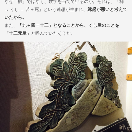
なぜ「櫛」ではなく、数字を当てているのか。それは、「櫛
→ くし → 苦＋死」という連想が生まれ、
縁起が悪いと考えて
いたから。
また、
「九＋四＝十三」となることから、くし屋のことを
「十三元屋」
と呼んでいたそうだ。