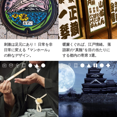
刺激は足元にあり！ 日常を非
暖簾くぐれば、江戸情緒。 落
日常に変える『マンホール』
語家の“真髄”を目の当たりに
の粋なデザイン。
する都内の寄席 3選。