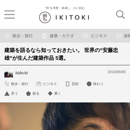
“粋”を考察・体感し、心に刻む
散歩・旅行
健康・カラダ
ビジネス
振
建築を語るなら知っておきたい。 世界の”安藤忠
雄”が生んだ建築作品 5選。
2016/06/06
hidechi
散歩・旅行
ビジネス
芸術
味わう
弄う
創る
磨く