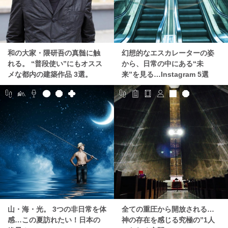
和の大家・隈研吾の真髄に触
幻想的なエスカレーターの姿
れる。 “普段使い”にもオスス
から、日常の中にある“未
メな都内の建築作品 3選。
来”を見る…Instagram 5選
山・海・光。 3つの非日常を体
全ての重圧から開放される…
感…この夏訪れたい！日本の
神の存在を感じる究極の”1人