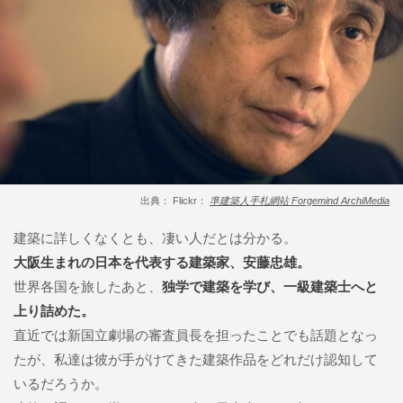
出典： Flickr：
準建築人手札網站 Forgemind ArchiMedia
建築に詳しくなくとも、凄い人だとは分かる。
大阪生まれの日本を代表する建築家、安藤忠雄。
世界各国を旅したあと、
独学で建築を学び、一級建築士へと
上り詰めた。
直近では新国立劇場の審査員長を担ったことでも話題となっ
たが、私達は彼が手がけてきた建築作品をどれだけ認知して
いるだろうか。