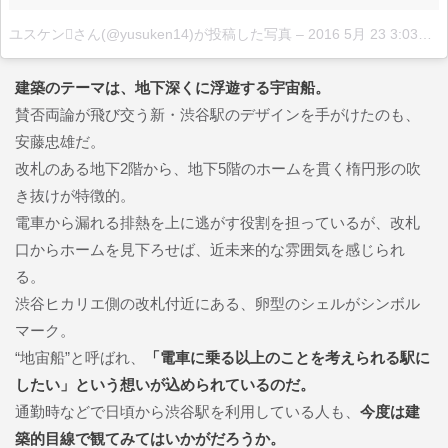
ユスケンさん(@yusuken14)が投稿した写真
–
2016 5月 23 3:03午前 PDT
建築のテーマは、地下深くに浮遊する宇宙船。
賛否両論が飛び交う新・渋谷駅のデザインを手がけたのも、
安藤忠雄だ。
改札のある地下2階から、地下5階のホームを貫く楕円形の吹
き抜けが特徴的。
電車から漏れる排熱を上に逃がす役割を担っているが、改札
口からホームを見下ろせば、近未来的な雰囲気を感じられ
る。
渋谷ヒカリエ側の改札付近にある、卵型のシェルがシンボル
マーク。
“地宙船”と呼ばれ、
「電車に乗る以上のことを考えられる駅に
したい」という想いが込められているのだ。
通勤時などで日頃から渋谷駅を利用している人も、
今度は建
築的目線で観てみてはいかがだろうか。