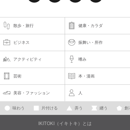
散歩・旅行
健康・カラダ
ビジネス
振舞い・所作
アクティビティ
嗜み
芸術
本・漫画
美容・ファッション
人
味わう
片付ける
弄う
纏う
創
IKITOKI（イキトキ）とは