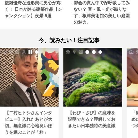
複雑怪奇な造形美に男心が疼
都会の真ん中で深呼吸してみ
く！ 日本が誇る建築作品【ジ
ない？ 音・風・光が織りな
ャンクション】夜景 5選
す、根津美術館の美しい庭園
の魅力。
今、読みたい！注目記事
【二村ヒトシさんインタ
【わび・さび】の意味を
「
ビュー】入れたあとが大
説明できる？理解してお
め
切。無意識に心地良いほ
きたい日本独特の美意識
つ
うを選ぶことが「粋」