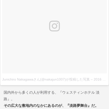
Junichiro Nakagawaさん(@nakajun1007)が投稿した写真
–
2016 5月 21 12:10午前 PDT
国内外から多くの人が利用する、『ウェスティンホテル 淡
路』。
その広大な敷地内のなかにあるのが、『淡路夢舞台』だ。