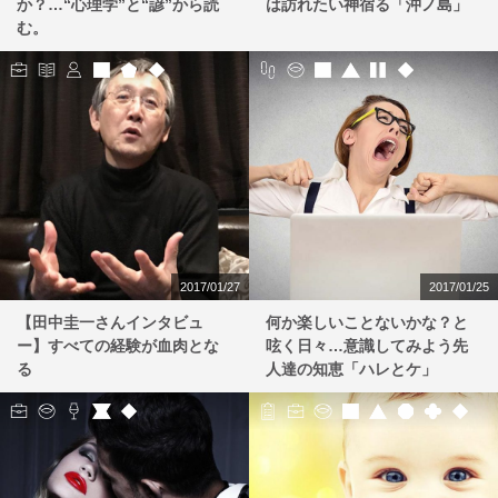
か？…“心理学”と“諺”から読
は訪れたい神宿る「沖ノ島」
む。
2017/01/27
2017/01/25
【田中圭一さんインタビュ
何か楽しいことないかな？と
ー】すべての経験が血肉とな
呟く日々…意識してみよう先
る
人達の知恵「ハレとケ」