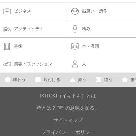
ビジネス
振舞い・所作
アクティビティ
嗜み
芸術
本・漫画
美容・ファッション
人
味わう
片付ける
弄う
纏う
創
IKITOKI（イキトキ）とは
粋とは？ “粋”の意味を探る。
サイトマップ
プライバシー・ポリシー