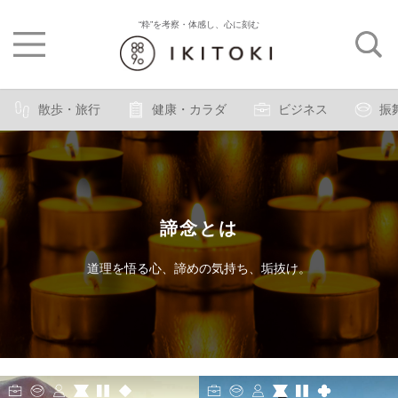
“粋”を考察・体感し、心に刻む
散歩・旅行
健康・カラダ
ビジネス
振
諦念とは
道理を悟る心、諦めの気持ち、垢抜け。