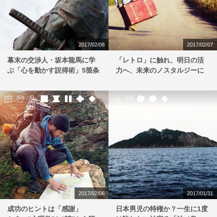
2017/02/08
2017/02/07
幕末の交渉人・坂本龍馬に学
「レトロ」に触れ、明日の活
ぶ「心を動かす説得術」5箇条
力へ、未来のノスタルジーに
2017/02/06
2017/01/31
成功のヒントは「感謝」
日本男児の特権か？一生に1度