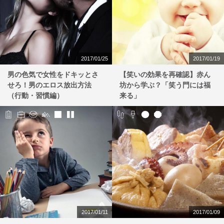
2017/01/25
2017/01/19
男の色気で女性をドキッとさ
【笑いの効果を再確認】赤ん
せろ！男のエロス放出方法
坊から学ぶ？「笑う門には福
（行動・習慣編）
来る」
2017/01/11
2017/01/09