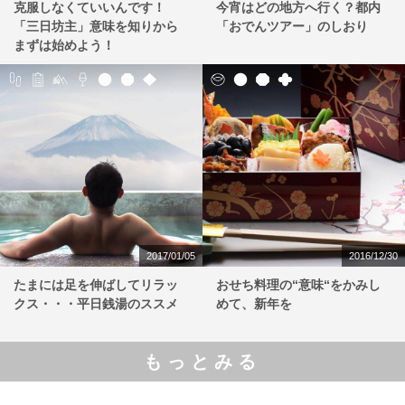
克服しなくていいんです！
今宵はどの地方へ行く？都内
「三日坊主」意味を知りから
「おでんツアー」のしおり
まずは始めよう！
2017/01/05
2016/12/30
たまには足を伸ばしてリラッ
おせち料理の“意味“をかみし
クス・・・平日銭湯のススメ
めて、新年を
もっとみる