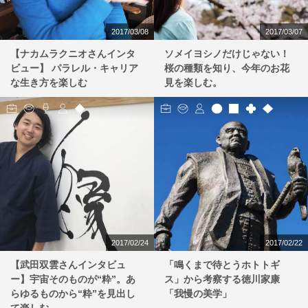
2017/03/08
2017/03/07
【ナカムラクニオさんインタ
ソメイヨシノだけじゃない！
ビュー】 パラレル・キャリア
桜の種類を知り、今年のお花
な生き方を楽しむ
見を楽しむ。
2017/02/24
2017/02/22
【武田双雲さんインタビュ
「鳴くまで待とうホトトギ
ー】宇宙そのものが“粋”。あ
ス」から考察する徳川家康
らゆるものから“粋”を見出し
「我慢の美学」