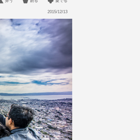
弄う
創る
愛でる
2015/12/13