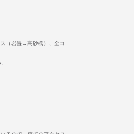
ース（岩畳→高砂橋）、全コ
る。