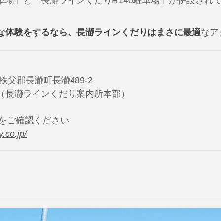
車場」と「長瀞ラインくだりR140駐車場」が併設され
な体験をするなら、長瀞ラインくだりはまさに最適
なア
県秩父郡長瀞町長瀞489-2
950（長瀞ラインくだり案内所本部）
間をご確認ください
.co.jp/