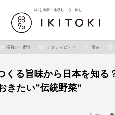
“粋”を考察・体感し、心に刻む
振舞い・所作
アクティビティ
嗜み
つくる旨味から日本を知る？
おきたい”伝統野菜”