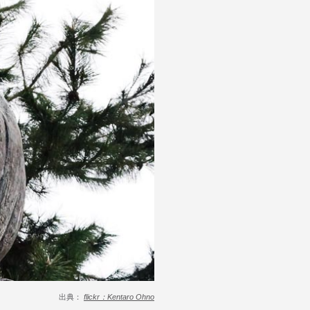
出典：
flickr：Kentaro Ohno