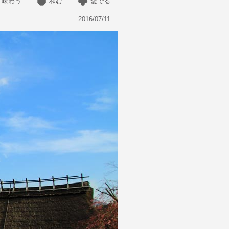
味わう
和む
愛でる
2016/07/11