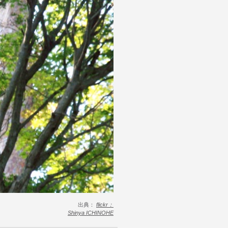
出典：
flickr：
Shinya ICHINOHE