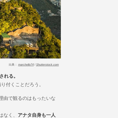
出典：
marchello74
/
Shutterstock.com
される。
噛り付くことだろう。
理由で観るのはもったいな
はなく、
アナタ自身も一人