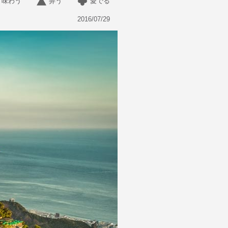
味わう
弄う
愛でる
2016/07/29