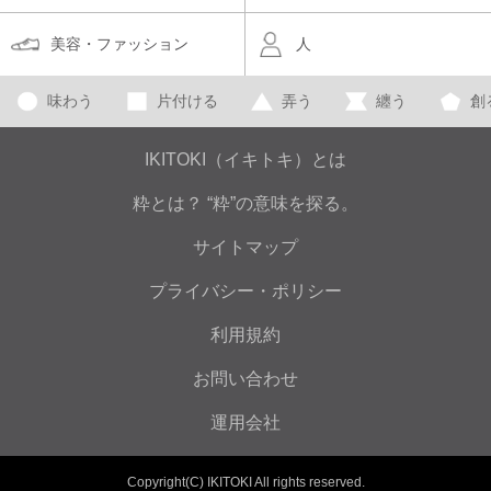
美容・ファッション
人
味わう
片付ける
弄う
纏う
創
IKITOKI（イキトキ）とは
粋とは？ “粋”の意味を探る。
サイトマップ
プライバシー・ポリシー
利用規約
お問い合わせ
運用会社
Copyright(C) IKITOKI All rights reserved.