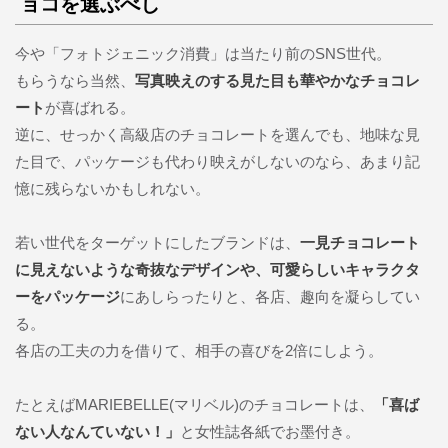
ョコを選ぶべし
今や「フォトジェニック消費」は当たり前のSNS世代。
もらうなら当然、
写真映えのする見た目も華やかなチョコレ
ート
が喜ばれる。
逆に、せっかく高級店のチョコレートを選んでも、地味な見
た目で、パッケージも代わり映えがしないのなら、あまり記
憶に残らないかもしれない。
若い世代をターゲットにしたブランドは、
一見チョコレート
に見えないような奇抜なデザインや、可愛らしいキャラクタ
ーをパッケージ
にあしらったりと、各店、趣向を凝らしてい
る。
各店の工夫の力を借りて、相手の喜びを2倍にしよう。
たとえばMARIEBELLE(マリベル)のチョコレートは、
「喜ば
ない人なんていない！」
と女性誌各紙でお墨付き。