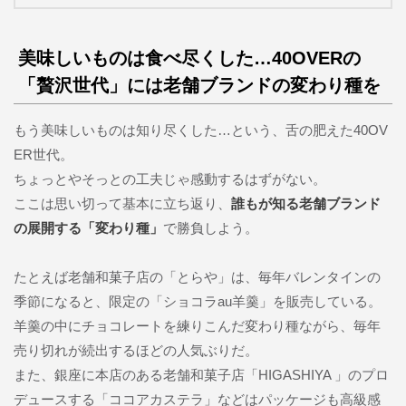
美味しいものは食べ尽くした…40OVERの
「贅沢世代」には老舗ブランドの変わり種を
もう美味しいものは知り尽くした…という、舌の肥えた40OV
ER世代。
ちょっとやそっとの工夫じゃ感動するはずがない。
ここは思い切って基本に立ち返り、
誰もが知る老舗ブランド
の展開する「変わり種」
で勝負しよう。
たとえば老舗和菓子店の「とらや」は、毎年バレンタインの
季節になると、限定の「ショコラau羊羹」を販売している。
羊羹の中にチョコレートを練りこんだ変わり種ながら、毎年
売り切れが続出するほどの人気ぶりだ。
また、銀座に本店のある老舗和菓子店「HIGASHIYA 」のプロ
デュースする「ココアカステラ」などはパッケージも高級感