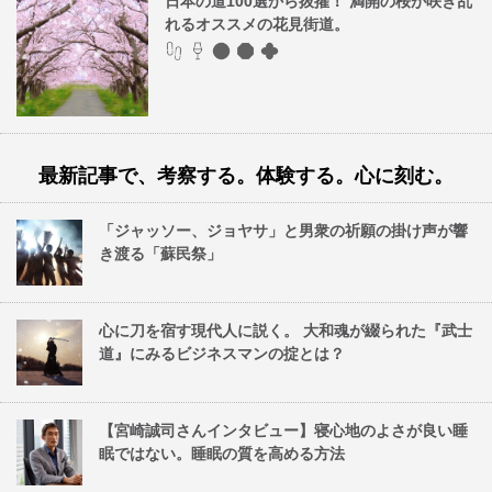
日本の道100選から抜擢！ 満開の桜が咲き乱
れるオススメの花見街道。
最新記事で、考察する。体験する。心に刻む。
「ジャッソー、ジョヤサ」と男衆の祈願の掛け声が響
き渡る「蘇民祭」
心に刀を宿す現代人に説く。 大和魂が綴られた『武士
道』にみるビジネスマンの掟とは？
【宮崎誠司さんインタビュー】寝心地のよさが良い睡
眠ではない。睡眠の質を高める方法