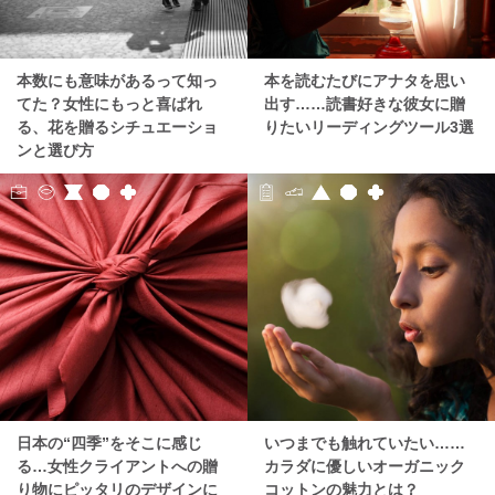
本数にも意味があるって知っ
本を読むたびにアナタを思い
てた？女性にもっと喜ばれ
出す……読書好きな彼女に贈
る、花を贈るシチュエーショ
りたいリーディングツール3選
ンと選び方
日本の“四季”をそこに感じ
いつまでも触れていたい……
る…女性クライアントへの贈
カラダに優しいオーガニック
り物にピッタリのデザインに
コットンの魅力とは？