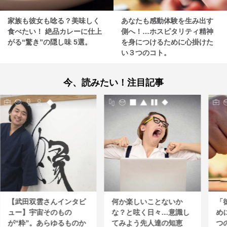
家族も彼女も唸る？美味しく
あなたも感動体験を生み出す
食べたい！ 絶品カレーに仕上
側へ！…ホスピタリティ精神
がる“驚き”の隠し味 5選。
を身につけるために心掛けた
い３つのコト。
今、読みたい！注目記事
【武田双雲さんインタビ
何か楽しいことないか
「
ュー】宇宙そのもの
な？と呟く日々…意識し
め
が“粋”。あらゆるものか
てみよう先人達の知恵
つ