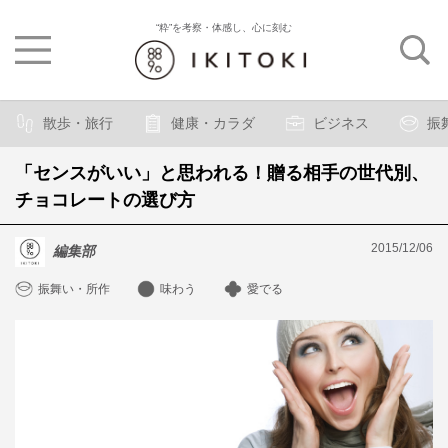
“粋”を考察・体感し、心に刻む
散歩・旅行
健康・カラダ
ビジネス
振
「センスがいい」と思われる！贈る相手の世代別、
チョコレートの選び方
2015/12/06
編集部
振舞い・所作
味わう
愛でる