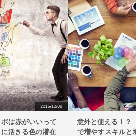
2015/12/09
ワポは赤がいいって
意外と使える！？
スに活きる色の潜在
で増やすスキルと