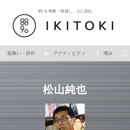
“粋”を考察・体感し、心に刻む
振舞い・所作
アクティビティ
嗜み
松山純也