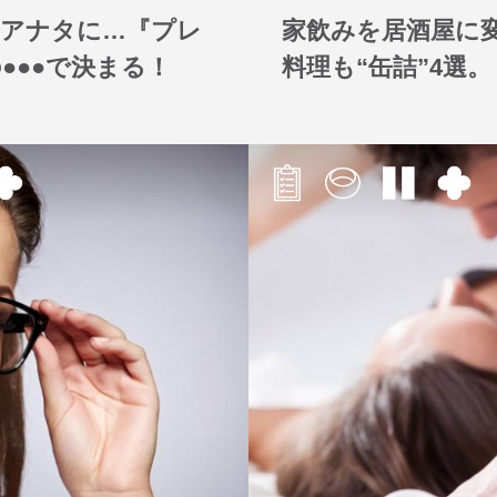
をアナタに…『プレ
家飲みを居酒屋に
●●●で決まる！
料理も“缶詰”4選。