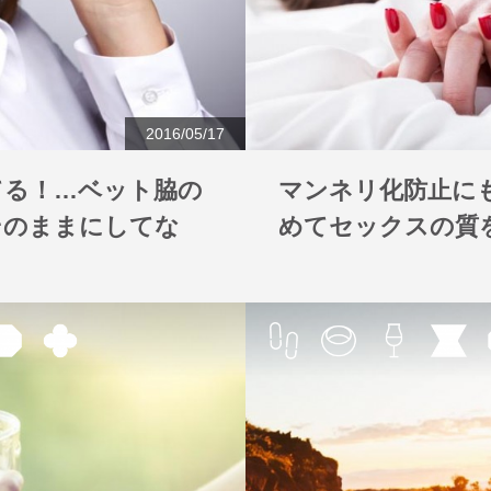
2016/05/17
てる！…ベット脇の
マンネリ化防止にも
そのままにしてな
めてセックスの質
！