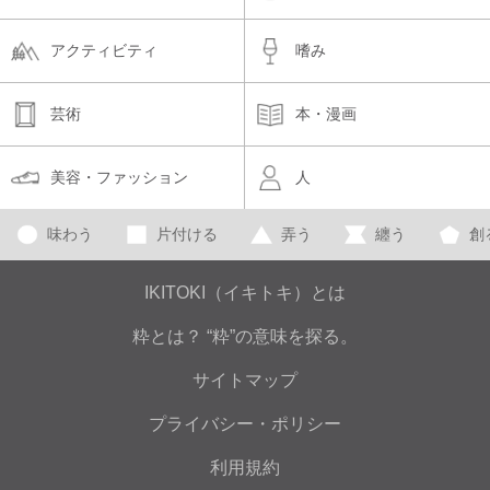
アクティビティ
嗜み
芸術
本・漫画
美容・ファッション
人
味わう
片付ける
弄う
纏う
創
IKITOKI（イキトキ）とは
粋とは？ “粋”の意味を探る。
サイトマップ
プライバシー・ポリシー
利用規約