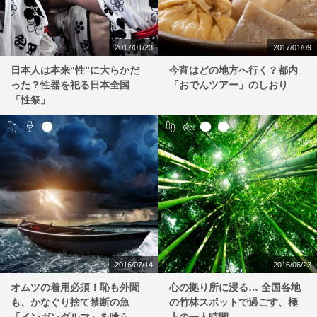
2017/01/23
2017/01/09
日本人は本来“性”に大らかだ
今宵はどの地方へ行く？都内
った？性器を祀る日本全国
「おでんツアー」のしおり
「性祭」
2016/07/14
2016/06/23
オムツの着用必須！恥も外聞
心の拠り所に浸る… 全国各地
も、かなぐり捨て禁断の魚
の竹林スポットで過ごす、極