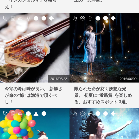
「インガンダルマ」を喰ら
上の一人時間。
え！
2016/06/22
2016/06/09
今宵の肴は味が良い。 新鮮さ
限られた命が紡ぐ妖艶な光
が命の”鯵”は漁港で頂くべ
景。 初夏に”蛍鑑賞”を楽しめ
し！
る、おすすめスポット 3選。