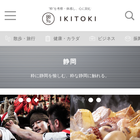
“粋”を考察・体感し、心に刻む
散歩・旅行
健康・カラダ
ビジネス
振
静岡
粋に静岡を愉しむ、粋な静岡に触れる。