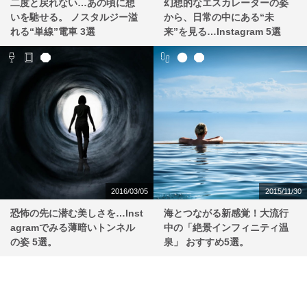
二度と戻れない…あの頃に想
幻想的なエスカレーターの姿
いを馳せる。 ノスタルジー溢
から、日常の中にある“未
れる“単線”電車 3選
来”を見る…Instagram 5選
2016/03/05
2015/11/30
恐怖の先に潜む美しさを…Inst
海とつながる新感覚！大流行
agramでみる薄暗いトンネル
中の「絶景インフィニティ温
の姿 5選。
泉」 おすすめ5選。